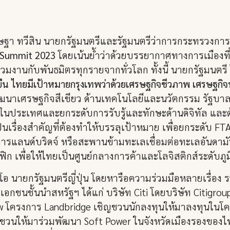
ษฐา ทวีสิน นายกรัฐมนตรีและรัฐมนตรีว่าการกระทรวงกา
 Summit 2023
โดยเน้นย้ำว่าด้วยบรรยากาศทางการเมืองที
ร่วมงานกับพันธมิตรทุกรายจากทั่วโลก ทั้งนี้ นายกรัฐมน
งยืน ไทยมีเป้าหมายกรุงเทพว่าด้วยเศรษฐกิจชีวภาพ เศรษฐกิจ
นาเศรษฐกิจสีเขียว ด้านเทคโนโลยีและนวัตกรรม รัฐบา
ยในประเทศและยกระดับการรับรู้และทักษะด้านดิจิทัล และด
นเรื่องสำคัญที่ต้องทำให้บรรลุเป้าหมาย เพื่อยกระดับ FTA
การแลนด์บริดจ์ หรือสะพานข้ามทะเลเชื่อมต่อทะเลอันดามั
ก เพื่อให้ไทยเป็นศูนย์กลางการค้าและโลจิสติกส์ระดับภ
ิโอ นายกรัฐมนตรีญี่ปุ่น โดยหารือความร่วมมือหลายเรื่อง ร
กชนชั้นนำสหรัฐฯ ได้แก่ บริษัท Citi โดยบริษัท Citigrou
โครงการ Landbridge เชิญชวนนักลงทุนให้มาลงทุนในโครง
ชิญชวนให้มาร่วมพัฒนา Soft Power ในจังหวัดเมืองรองของไท