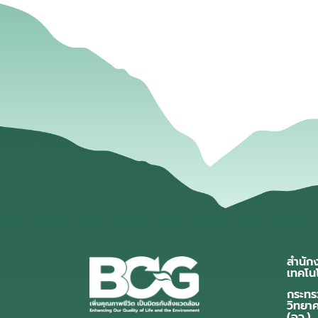
สำนัก
เทคโน
กระทร
วิทยา
(อว.)