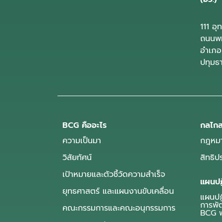
111 อ
ถนนพห
อำเภอ
ปทุมธ
BCG คืออะไร
กลไกส
ความเป็นมา
กฎหมา
วิสัยทัศน์
สิทธิ
เป้าหมายและตัวชี้วัดความสำเร็จ
แผนปฏ
ยุทธศาสตร์ และแผนงานขับเคลื่อน
แผนปฏิ
การพั
คณะกรรมการและคณะอนุกรรมการ
BCG พ