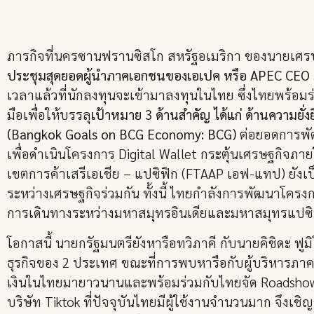
ภารกิจที่นครซานฟรานซิสโก สหรัฐอเมริกา ของนายเศร
ประชุมสุดยอดผู้นำภาคเอกชนของเอเปค หรือ APEC CEO
เวลาแล้วที่นักลงทุนจะเข้ามาลงทุนในไทย ซึ่งไทยพร้อม
มือเพื่อให้บรรลุ
เป้าหมาย 3 ด้านสำคัญ ได้แก่ ด้านความยั่
(Bangkok Goals on BCG Economy: BCG)
ต่อยอดการพัฒ
เพื่อดำเนินโครงการ Digital Wallet กระตุ้นเศรษฐกิจภา
เขตการค้าเสรีเอเชีย – แปซิฟิก (FTAAP เอฟ-แทป) ยังเป็
ระหว่างเศรษฐกิจร่วมกัน ทั้งนี้ ไทยกำลังการพัฒนาโครง
การเดินทางระหว่างมหาสมุทรอินเดียและมหาสมุทรแปซิฟิ
โอกาสนี้ นายกรัฐมนตรียังหารือทวิภาคี กับนายคิชิดะ ฟูม
ธุรกิจของ 2 ประเทศ ขณะที่การพบหารือกับผู้บริหารภาคเอ
เงินในไทยมายาวนานและพร้อมร่วมกับไทยจัด Roadshow 
บริษัท Tiktok ที่ปัจจุบันไทยมีผู้ใช้งานจำนวนมาก จึงเ