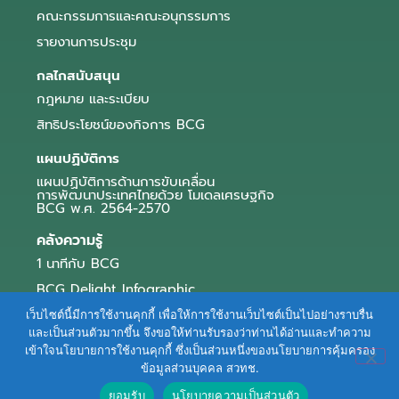
คณะกรรมการและคณะอนุกรรมการ
รายงานการประชุม
กลไกสนับสนุน
กฎหมาย และระเบียบ
สิทธิประโยชน์ของกิจการ BCG
แผนปฏิบัติการ
แผนปฏิบัติการด้านการขับเคลื่อน
การพัฒนาประเทศไทยด้วย โมเดลเศรษฐกิจ
BCG พ.ศ. 2564-2570
คลังความรู้
1 นาทีกับ BCG
BCG Delight Infographic
สื่อประชาสัมพันธ์
เว็บไซต์นี้มีการใช้งานคุกกี้ เพื่อให้การใช้งานเว็บไซต์เป็นไปอย่างราบรื่น
และเป็นส่วนตัวมากขึ้น จึงขอให้ท่านรับรองว่าท่านได้อ่านและทำความ
e-Book Series
เข้าใจนโยบายการใช้งานคุกกี้ ซึ่งเป็นส่วนหนึ่งของนโยบายการคุ้มครอง
ข้อมูลส่วนบุคคล สวทช.
ตัวอย่างธุรกิจ BCG
ยอมรับ
นโยบายความเป็นส่วนตัว