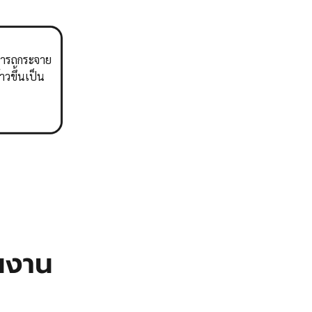
มารถกระจาย
วขึ้นเป็น
นงาน