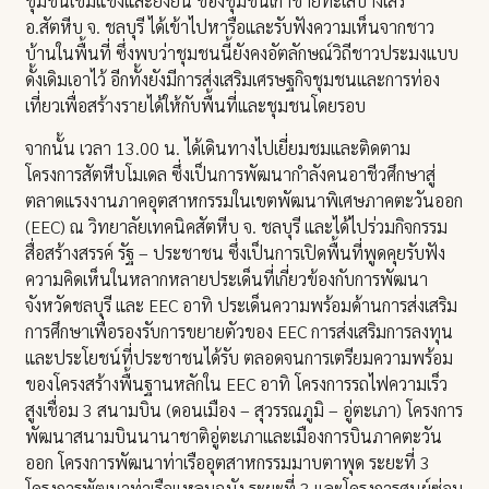
ชุมชนเข้มแข็งและยั่งยืน ของชุมชนเก่าชายทะเลบางเสร่
อ.สัตหีบ จ. ชลบุรี ได้เข้าไปหารือและรับฟังความเห็นจากชาว
บ้านในพื้นที่ ซึ่งพบว่าชุมชนนี้ยังคงอัตลักษณ์วิถีชาวประมงแบบ
ดั้งเดิมเอาไว้ อีกทั้งยังมีการส่งเสริมเศรษฐกิจชุมชนและการท่อง
เที่ยวเพื่อสร้างรายได้ให้กับพื้นที่และชุมชนโดยรอบ
จากนั้น เวลา 13.00 น. ได้เดินทางไปเยี่ยมชมและติดตาม
โครงการสัตหีบโมเดล ซึ่งเป็นการพัฒนากำลังคนอาชีวศึกษาสู่
ตลาดแรงงานภาคอุตสาหกรรมในเขตพัฒนาพิเศษภาคตะวันออก
(EEC) ณ วิทยาลัยเทคนิคสัตหีบ จ. ชลบุรี และได้ไปร่วมกิจกรรม
สื่อสร้างสรรค์ รัฐ – ประชาชน ซึ่งเป็นการเปิดพื้นที่พูดคุยรับฟัง
ความคิดเห็นในหลากหลายประเด็นที่เกี่ยวข้องกับการพัฒนา
จังหวัดชลบุรี และ EEC อาทิ ประเด็นความพร้อมด้านการส่งเสริม
การศึกษาเพื่อรองรับการขยายตัวของ EEC การส่งเสริมการลงทุน
และประโยชน์ที่ประชาชนได้รับ ตลอดจนการเตรียมความพร้อม
ของโครงสร้างพื้นฐานหลักใน EEC อาทิ โครงการรถไฟความเร็ว
สูงเชื่อม 3 สนามบิน (ดอนเมือง – สุวรรณภูมิ – อู่ตะเภา) โครงการ
พัฒนาสนามบินนานาชาติอู่ตะเภาและเมืองการบินภาคตะวัน
ออก โครงการพัฒนาท่าเรืออุตสาหกรรมมาบตาพุด ระยะที่ 3
โครงการพัฒนาท่าเรือแหลมฉบัง ระยะที่ 3 และโครงการศูนย์ซ่อม