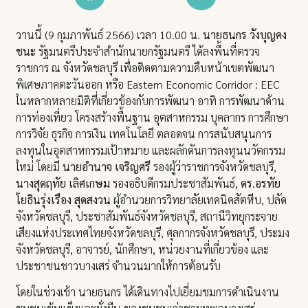
วานนี้ (9 กุมภาพันธ์ 2566) เวลา 10.00 น.
นายธนกร วังบุญคง
ชนะ
รัฐมนตรีประจำสำนักนายกรัฐมนตรี ได้ลงพื้นที่ตรวจ
ราชการ ณ จังหวัดชลบุรี เพื่อติดตามความคืบหน้าเขตพัฒนา
พิเศษภาคตะวันออก หรือ Eastern Economic Corridor : EEC
ในหลากหลายมิติที่เกี่ยวข้องกับการพัฒนา อาทิ การพัฒนาด้าน
การท่องเที่ยว โครงสร้างพื้นฐาน อุตสาหกรรม บุคลากร การศึกษา
การวิจัย ธุรกิจ การเงิน เทคโนโลยี ตลอดจน การสนับสนุนการ
ลงทุนในอุตสาหกรรมเป้าหมาย และผลักดันการลงทุนนวัตกรรม
ใหม่ โดยมี
นายอำนาจ เจริญศรี
รองผู้ว่าราชการจังหวัดชลบุรี,
นางสุดฤทัย เลิศเกษม
รองอธิบดีกรมประชาสัมพันธ์,
ดร.อรทัย
โยธินรุ่งเรือง สุดสงวน
ผู้อำนวยการวิทยาลัยเทคนิคสัตหีบ, ปลัด
จังหวัดชลบุรี, ประชาสัมพันธ์จังหวัดชลบุรี, สถานีวิทยุกระจาย
เสียงแห่งประเทศไทยจังหวัดชลบุรี, ศุลกากรจังหวัดชลบุรี, ประมง
จังหวัดชลบุรี, อาจารย์, นักศึกษา, หน่วยงานที่เกี่ยวข้อง และ
ประชาชนชาวบางเสร่ จำนวนมากให้การต้อนรับ
โดยในช่วงเช้า นายธนกร ได้เดินทางไปเยี่ยมชมการดำเนินงาน