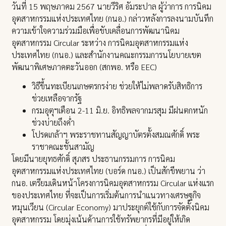
วันที่ 15 พฤษภาคม 2567 นายวีริศ อัมระปาล ผู้ว่าการ การนิคม
อุตสาหกรรมแห่งประเทศไทย (กนอ.) กล่าวหลังการลงนามบันทึก
ความเข้าใจความร่วมมือเพื่อขับเคลื่อนการพัฒนานิคม
อุตสาหกรรม Circular ระหว่าง การนิคมอุตสาหกรรมแห่ง
ประเทศไทย (กนอ.) และสำนักงานคณะกรรมการนโยบายเขต
พัฒนาพิเศษภาคตะวันออก (สกพอ. หรือ EEC)
วิธีขึ้นทะเบียนเกษตรกรง่าย ช่วยให้ไม่พลาดรับสิทธิการ
ช่วยเหลือจากรัฐ
กรมอุตุฯเตือน 2-11 มิ.ย. อิทธิพลจากมรสุม มีฝนตกหนัก
ช่วงบ่ายถึงค่ำ
โปรดเกล้าฯ พระราชทานสัญญาบัตรตั้งสมณศักดิ์ พระ
ราชาคณะชั้นสามัญ
โดยมีนายยุทธศักดิ์ สุภสร ประธานกรรมการ การนิคม
อุตสาหกรรมแห่งประเทศไทย (บอร์ด กนอ.) เป็นสักขีพยาน ว่า
กนอ. เตรียมเดินหน้าโครงการนิคมอุตสาหกรรม Circular แห่งแรก
ของประเทศไทย ที่จะเป็นการเริ่มต้นการนำแนวทางเศรษฐกิจ
หมุนเวียน (Circular Economy) มาประยุกต์ใช้กับการจัดตั้งนิคม
อุตสาหกรรม โดยมุ่งเน้นด้านการใช้ทรัพยากรที่มีอยู่ให้เกิด