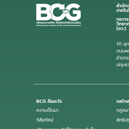
สำนัก
เทคโน
กระทร
วิทยา
(อว.)
111 อ
ถนนพห
อำเภอ
ปทุมธ
BCG คืออะไร
กลไกส
ความเป็นมา
กฎหมา
วิสัยทัศน์
สิทธิ