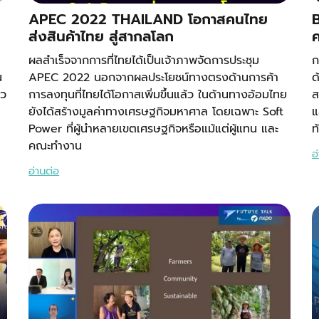
APEC 2022 THAILAND โอกาสคนไทย
ส่งสินค้าไทย สู่สากลโลก
ผลสำเร็จจากการที่ไทยได้เป็นเจ้าภาพจัดการประชุม
ก
น
APEC 2022 นอกจากผลประโยชน์ทางตรงด้านการค้า
ด
าว
การลงทุนที่ไทยได้โอกาสเพิ่มขึ้นแล้ว ในด้านทางอ้อมไทย
ส
ยังได้สร้างมูลค่าทางเศรษฐกิจมหาศาล โดยเฉพาะ Soft
แ
Power ที่ผู้นําหลายเขตเศรษฐกิจหรือแม้แต่ผู้แทน และ
ท
คณะทํางาน
อ
อ่านต่อ