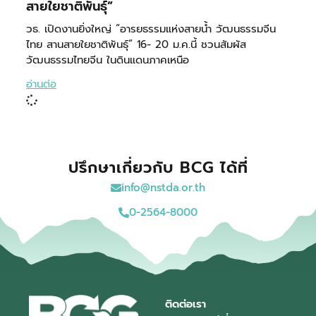
สายใยชาติพันธุ์”
วธ. เปิดงานยิ่งใหญ่ “อารยธรรมแห่งสายน้ำ วัฒนธรรมจีน
ไทย สานสายใยชาติพันธุ์” 16- 20 ม.ค.นี้ ชวนสัมผัส
วัฒนธรรมไทยจีน ในดินแดนภาคเหนือ
อ่านต่อ
ปรึกษาเกี่ยวกับ BCG ได้ที่
info@nstda.or.th
0-2564-8000
ติดต่อเรา