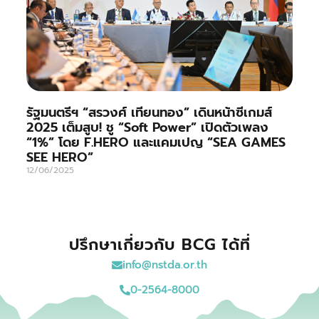
รัฐมนตรีฯ “สรวงศ์ เทียนทอง” เดินหน้าซีเกมส์
2025 เต็มสูบ! ชู “Soft Power” เปิดตัวเพลง
“1%” โดย F.HERO และแคมเปญ “SEA GAMES
SEE HERO”
12/06/2025
ปรึกษาเกี่ยวกับ BCG ได้ที่
info@nstda.or.th
0-2564-8000