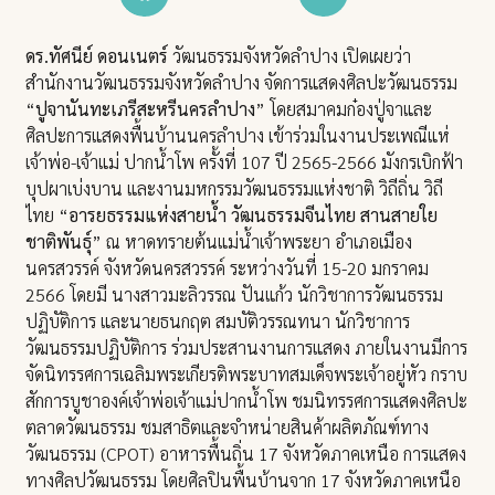
ดร.ทัศนีย์ ดอนเนตร์
วัฒนธรรมจังหวัดลำปาง เปิดเผยว่า
สำนักงานวัฒนธรรมจังหวัดลำปาง จัดการแสดงศิลปะวัฒนธรรม
“
ปูจานันทะเภรีสะหรีนครลำปาง
” โดยสมาคมก๋องปู่จาและ
ศิลปะการแสดงพื้นบ้านนครลำปาง เข้าร่วมในงานประเพณีแห่
เจ้าพ่อ-เจ้าแม่ ปากน้ำโพ ครั้งที่ 107 ปี 2565-2566 มังกรเบิกฟ้า
บุปผาเบ่งบาน และงานมหกรรมวัฒนธรรมแห่งชาติ วิถีถิ่น วิถี
ไทย “
อารยธรรมแห่งสายน้ำ วัฒนธรรมจีนไทย สานสายใย
ชาติพันธุ์
” ณ หาดทรายต้นแม่น้ำเจ้าพระยา อำเภอเมือง
นครสวรรค์ จังหวัดนครสวรรค์ ระหว่างวันที่ 15-20 มกราคม
2566 โดยมี นางสาวมะลิวรรณ ปันแก้ว นักวิชาการวัฒนธรรม
ปฏิบัติการ และนายธนกฤต สมบัติวรรณทนา นักวิชาการ
วัฒนธรรมปฏิบัติการ ร่วมประสานงานการแสดง ภายในงานมีการ
จัดนิทรรศการเฉลิมพระเกียรติพระบาทสมเด็จพระเจ้าอยู่หัว กราบ
สักการบูชาองค์เจ้าพ่อเจ้าแม่ปากน้ำโพ ชมนิทรรศการแสดงศิลปะ
ตลาดวัฒนธรรม ชมสาธิตและจำหน่ายสินค้าผลิตภัณฑ์ทาง
วัฒนธรรม (CPOT) อาหารพื้นถิ่น 17 จังหวัดภาคเหนือ การแสดง
ทางศิลปวัฒนธรรม โดยศิลปินพื้นบ้านจาก 17 จังหวัดภาคเหนือ