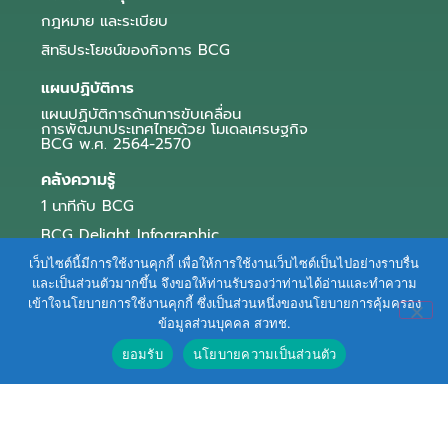
กฎหมาย และระเบียบ
สิทธิประโยชน์ของกิจการ BCG
แผนปฏิบัติการ
แผนปฏิบัติการด้านการขับเคลื่อน
การพัฒนาประเทศไทยด้วย โมเดลเศรษฐกิจ
BCG พ.ศ. 2564-2570
คลังความรู้
1 นาทีกับ BCG
BCG Delight Infographic
สื่อประชาสัมพันธ์
เว็บไซต์นี้มีการใช้งานคุกกี้ เพื่อให้การใช้งานเว็บไซต์เป็นไปอย่างราบรื่น
และเป็นส่วนตัวมากขึ้น จึงขอให้ท่านรับรองว่าท่านได้อ่านและทำความ
e-Book Series
เข้าใจนโยบายการใช้งานคุกกี้ ซึ่งเป็นส่วนหนึ่งของนโยบายการคุ้มครอง
ข้อมูลส่วนบุคคล สวทช.
ตัวอย่างธุรกิจ BCG
ยอมรับ
นโยบายความเป็นส่วนตัว
ข่าวและบทความ
Terms of Service
|
Personal Data Protection Policy