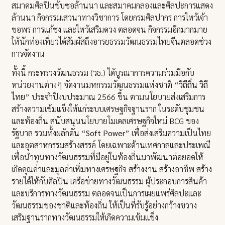
สมาคมศิลปินขับซอล้านนา และสมาคมกลองและศิลปะการแสดง
ล้านนา กิจกรรมเสวนาทางวิชาการ โดยกรมศิลปากร การไหว้เจ้า
ขอพร การแก้ชง และไหว้เสริมดวง ตลอดจน กิจกรรมอีกมากมาย
ให้นักท่องเที่ยวได้สัมผัสถึงอารยธรรมวัฒนธรรมไทยจีนตลอดช่วง
การจัดงาน
ทั้งนี้ กระทรวงวัฒนธรรม (วธ.) ได้บูรณาการความร่วมมือกับ
หน่วยงานต่างๆ จัดงานมหกรรมวัฒนธรรมแห่งชาติ “
วิถีถิ่น วิถี
ไทย
” ประจำปีงบประมาณ 2566 ขึ้น ตามนโยบายส่งเสริมการ
สร้างความเข้มแข็งให้แก่ระบบเศรษฐกิจฐานราก ในระดับชุมชน
และท้องถิ่น สนับสนุนนโยบายโมเดลเศรษฐกิจใหม่ BCG ของ
รัฐบาล รวมทั้งผลักดัน “
Soft Power
” เพื่อส่งเสริมความเป็นไทย
และอุตสาหกรรมสร้างสรรค์ โดยเฉพาะด้านเทศกาลและประเพณี
เพื่อนำทุนทางวัฒนธรรมที่มีอยู่ในท้องถิ่นมาพัฒนาต่อยอดให้
เกิดคุณค่าและมูลค่าเพิ่มทางเศรษฐกิจ สร้างงาน สร้างอาชีพ สร้าง
รายได้ให้กับศิลปิน เครือข่ายทางวัฒนธรรม ผู้ประกอบการสินค้า
และบริการทางวัฒนธรรม ตลอดจนเป็นการเผยแพร่ศิลปะและ
วัฒนธรรมของชาติและท้องถิ่น ให้เป็นที่รับรู้อย่างกว้างขวาง
เสริมฐานรากทางวัฒนธรรมให้เกิดความเข้มแข็ง