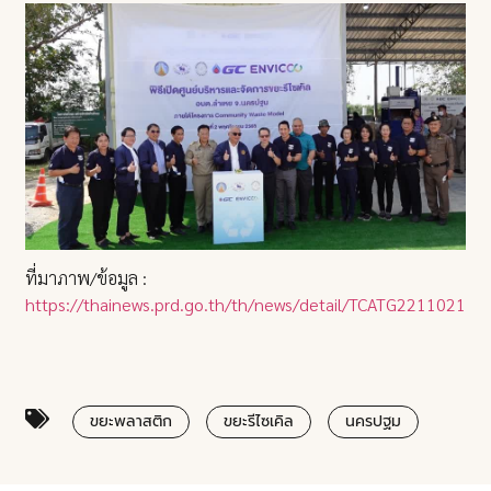
ที่มาภาพ/ข้อมูล :
https://thainews.prd.go.th/th/news/detail/TCATG22110219
ขยะพลาสติก
ขยะรีไซเคิล
นครปฐม