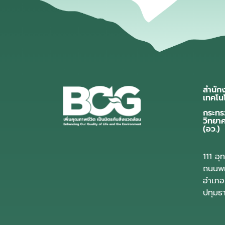
สำนัก
เทคโน
กระทร
วิทยา
(อว.)
111 อ
ถนนพห
อำเภอ
ปทุมธ