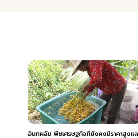
อินทผลัม พืชเศรษฐกิจที่ยังคงมีราคาสูงแล