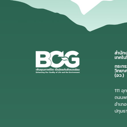
สำนัก
เทคโน
กระทร
วิทยา
(อว.)
111 อ
ถนนพห
อำเภอ
ปทุมธ