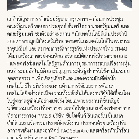
ณ ตึกบัญชาการ ทำเนียบรัฐบาล กรุงเทพฯ – ก่อนการประชุม
คณะรัฐมนตรี
พลเอก ประยุทธ์ จันทร์โอชา นายกรัฐมนตรี และ
คณะรัฐมนตรี
ชมตัวอย่างผลงาน “นักเทคโนโลยีดีเด่นประจำปี
2562” จากมูลนิธิส่งเสริมวิทยาศาสตร์และเทคโนโลยีในพระบรม
ราชูปถัมภ์ และ สมาคมการจัดการธุรกิจแห่งประเทศไทย (TMA)
ได้แก่ เครื่องเอกซเรย์คอมพิวเตอร์สามมิติแบบรังสีทรงกรวย และ
“แพลตฟอร์มเทคโนโลยีฐานด้านการบูรณาการระบบเพื่องานหุ่น
ยนต์ ระบบอัตโนมัติ และปัญญาประดิษฐ์ สำหรับใช้งานในระบบ
อุตสาหกรรม” เพื่อเชิดชูเกียรติและแสดงความยินดีต่อนัก
เทคโนโลยีไทยที่สร้างผลงานด้านการวิจัยและการพัฒนา
เทคโนโลยีอย่างต่อเนื่อง รวมทั้งผลักดันให้ผลงานวิจัยได้เชื่อมโยง
ไปสู่ตลาดธุรกิจได้อย่างแท้จริง โดยเฉพาะผลงานที่ขึ้นบัญชี
นวัตกรรม เครื่องปรับอากาศประหยัดไฟสูง และเครื่องฟอกอากาศ
ที่สามารถกรอง PM2.5 บริษัท ซัยโจเด็นกิ อินเตอร์เนชั่นแนล
จำกัด และนวัตกรรมประหยัดพลังงาน ประกอบด้วย เครื่องปรับ
อากาศพลังงานแสงอาทิตย์ PAC SolarAire และเครื่องทำน้ำร้อน
จากเครื่องปรับอากาศ PAC Frenergy