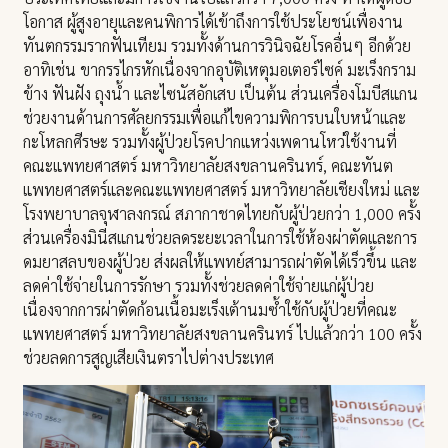
โอกาส ผู้สูงอายุและคนพิการได้เข้าถึงการใช้ประโยชน์เพื่องาน
ทันตกรรมรากฟันเทียม รวมทั้งด้านการวินิจฉัยโรคอื่นๆ อีกด้วย
อาทิเช่น ขากรรไกรหักเนื่องจากอุบัติเหตุมอเตอร์ไซค์ มะเร็งกราม
ข้าง ฟันฝัง ถุงน้ำ และไซนัสอักเสบ เป็นต้น ส่วนเครื่องโมบีสแกน
ช่วยงานด้านการศัลยกรรมเพื่อแก้ไขความพิการบนใบหน้าและ
กะโหลกศีรษะ รวมทั้งผู้ป่วยโรคปากแหว่งเพดานโหว่ใช้งานที่
คณะแพทยศาสตร์ มหาวิทยาลัยสงขลานครินทร์, คณะทันต
แพทยศาสตร์และคณะแพทยศาสตร์ มหาวิทยาลัยเชียงใหม่ และ
โรงพยาบาลจุฬาลงกรณ์ สภากาชาดไทยกับผู้ป่วยกว่า 1,000 ครั้ง
ส่วนเครื่องมินีสแกนช่วยลดระยะเวลาในการใช้ห้องผ่าตัดและการ
ดมยาสลบของผู้ป่วย ส่งผลให้แพทย์สามารถผ่าตัดได้เร็วขึ้น และ
ลดค่าใช้จ่ายในการรักษา รวมทั้งช่วยลดค่าใช้จ่ายแก่ผู้ป่วย
เนื่องจากการผ่าตัดก้อนเนื้อมะเร็งเต้านมซ้ำใช้กับผู้ป่วยที่คณะ
แพทยศาสตร์ มหาวิทยาลัยสงขลานครินทร์ ไปแล้วกว่า 100 ครั้ง
ช่วยลดการสูญเสียเงินตราไปต่างประเทศ