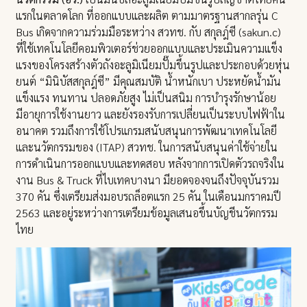
แรกในตลาดโลก ที่ออกแบบและผลิต ตามมาตรฐานสากลรุ่น C
Bus เกิดจากความร่วมมือระหว่าง สวทช. กับ สกุลฎ์ซี (sakun.c)
ที่ใช้เทคโนโลยีคอมพิวเตอร์ช่วยออกแบบและประเมินความแข็ง
แรงของโครงสร้างตัวถังอะลูมิเนียมปั๊มขึ้นรูปและประกอบด้วยหุ่น
ยนต์ “มินิบัสสกุลฎ์ซี” มีคุณสมบัติ น้ำหนักเบา ประหยัดน้ำมัน
แข็งแรง ทนทาน ปลอดภัยสูง ไม่เป็นสนิม การบำรุงรักษาน้อย
มีอายุการใช้งานยาว และยังรองรับการเปลี่ยนเป็นระบบไฟฟ้าใน
อนาคต รวมถึงการใช้โปรแกรมสนับสนุนการพัฒนาเทคโนโลยี
และนวัตกรรมของ (ITAP) สวทช. ในการสนับสนุนค่าใช้จ่ายใน
การดำเนินการออกแบบและทดสอบ หลังจากการเปิดตัวรถจริงใน
งาน Bus & Truck ที่ไบเทคบางนา มียอดจองจนถึงปัจจุบันรวม
370 คัน ซึ่งเตรียมส่งมอบรถล็อตแรก 25 คัน ในเดือนมกราคมปี
2563 และอยู่ระหว่างการเตรียมข้อมูลเสนอขึ้นบัญชีนวัตกรรม
ไทย