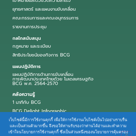
เป้าหมายและตัวชี้วัดความสำเร็จ
ยุทธศาสตร์ และแผนงานขับเคลื่อน
คณะกรรมการและคณะอนุกรรมการ
รายงานการประชุม
กลไกสนับสนุน
กฎหมาย และระเบียบ
สิทธิประโยชน์ของกิจการ BCG
แผนปฏิบัติการ
แผนปฏิบัติการด้านการขับเคลื่อน
การพัฒนาประเทศไทยด้วย โมเดลเศรษฐกิจ
BCG พ.ศ. 2564-2570
คลังความรู้
1 นาทีกับ BCG
BCG Delight Infographic
สื่อประชาสัมพันธ์
เว็บไซต์นี้มีการใช้งานคุกกี้ เพื่อให้การใช้งานเว็บไซต์เป็นไปอย่างราบรื่น
และเป็นส่วนตัวมากขึ้น จึงขอให้ท่านรับรองว่าท่านได้อ่านและทำความ
e-Book Series
เข้าใจนโยบายการใช้งานคุกกี้ ซึ่งเป็นส่วนหนึ่งของนโยบายการคุ้มครอง