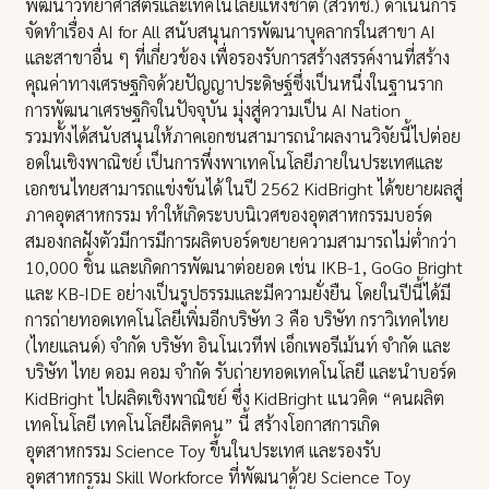
พัฒนาวิทยาศาสตร์และเทคโนโลยีแห่งชาติ (สวทช.) ดำเนินการ
จัดทำเรื่อง AI for All สนับสนุนการพัฒนาบุคลากรในสาขา AI
และสาขาอื่น ๆ ที่เกี่ยวข้อง เพื่อรองรับการสร้างสรรค์งานที่สร้าง
คุณค่าทางเศรษฐกิจด้วยปัญญาประดิษฐ์ซึ่งเป็นหนึ่งในฐานราก
การพัฒนาเศรษฐกิจในปัจจุบัน มุ่งสู่ความเป็น AI Nation
รวมทั้งได้สนับสนุนให้ภาคเอกชนสามารถนำผลงานวิจัยนี้ไปต่อย
อดในเชิงพาณิชย์ เป็นการพึ่งพาเทคโนโลยีภายในประเทศและ
เอกชนไทยสามารถแข่งขันได้ ในปี 2562 KidBright ได้ขยายผลสู่
ภาคอุตสาหกรรม ทำให้เกิดระบบนิเวศของอุตสาหกรรมบอร์ด
สมองกลฝังตัวมีการมีการผลิตบอร์ดขยายความสามารถไม่ต่ำกว่า
10,000 ชิ้น และเกิดการพัฒนาต่อยอด เช่น IKB-1, GoGo Bright
และ KB-IDE อย่างเป็นรูปธรรมและมีความยั่งยืน โดยในปีนี้ได้มี
การถ่ายทอดเทคโนโลยีเพิ่มอีกบริษัท 3 คือ บริษัท กราวิเทคไทย
(ไทยแลนด์) จำกัด บริษัท อินโนเวทีฟ เอ็กเพอรีเม้นท์ จำกัด และ
บริษัท ไทย ดอม คอม จำกัด รับถ่ายทอดเทคโนโลยี และนำบอร์ด
KidBright ไปผลิตเชิงพาณิชย์ ซึ่ง KidBright แนวคิด “คนผลิต
เทคโนโลยี เทคโนโลยีผลิตคน” นี้ สร้างโอกาสการเกิด
อุตสาหกรรม Science Toy ขึ้นในประเทศ และรองรับ
อุตสาหกรรม Skill Workforce ที่พัฒนาด้วย Science Toy