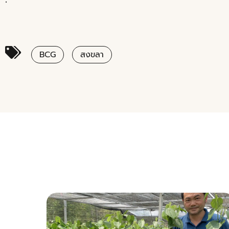
BCG
สงขลา