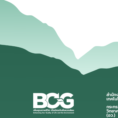
สำนัก
เทคโน
กระทร
วิทยา
(อว.)