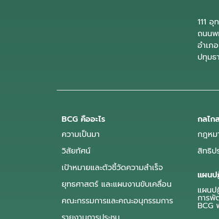
111 อ
ถนนพห
อำเภอ
ปทุมธ
BCG คืออะไร
กลไกส
ความเป็นมา
กฎหมา
วิสัยทัศน์
สิทธิ
เป้าหมายและตัวชี้วัดความสำเร็จ
แผนปฏ
ยุทธศาสตร์ และแผนงานขับเคลื่อน
แผนปฏิ
การพั
คณะกรรมการและคณะอนุกรรมการ
BCG พ
รายงานการประชุม