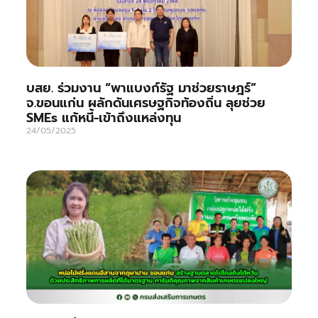
บสย. ร่วมงาน “พาแบงก์รัฐ มาช่วยราษฎร์”
จ.ขอนแก่น ผลักดันเศรษฐกิจท้องถิ่น ลุยช่วย
SMEs แก้หนี้-เข้าถึงแหล่งทุน
24/05/2025