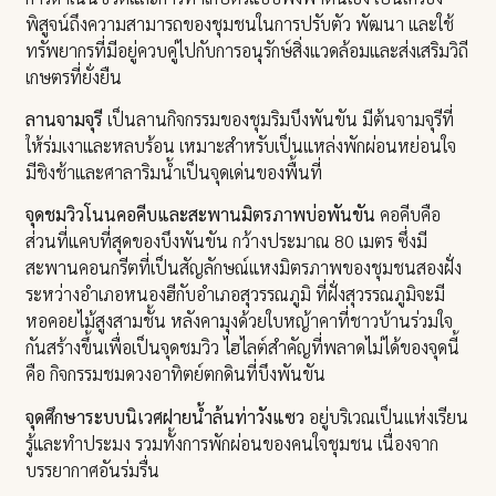
พิสูจน์ถึงความสามารถของชุมชนในการปรับตัว พัฒนา และใช้
ทรัพยากรที่มีอยู่ควบคู่ไปกับการอนุรักษ์สิ่งแวดล้อมและส่งเสริมวิถี
เกษตรที่ยั่งยืน
ลานจามจุรี
เป็นลานกิจกรรมของชุมริมบึงพันขัน มีต้นจามจุรีที่
ให้ร่มเงาและหลบร้อน เหมาะสำหรับเป็นแหล่งพักผ่อนหย่อนใจ
มีชิงช้าและศาลาริมน้ำเป็นจุดเด่นของพื้นที่
จุดชมวิวโนนคอคีบและสะพานมิตรภาพบ่อพันขัน
คอคีบคือ
ส่วนที่แคบที่สุดของบึงพันขัน กว้างประมาณ 80 เมตร ซึ่งมี
สะพานคอนกรีตที่เป็นสัญลักษณ์แหงมิตรภาพของชุมชนสองฝั่ง
ระหว่างอำเภอหนองฮีกับอำเภอสุวรรณภูมิ ที่ฝั่งสุวรรณภูมิจะมี
หอคอยไม้สูงสามชั้น หลังคามุงด้วยใบหญ้าคาที่ชาวบ้านร่วมใจ
กันสร้างขึ้นเพื่อเป็นจุดชมวิว ไฮไลต์สำคัญที่พลาดไม่ได้ของจุดนี้
คือ กิจกรรมชมดวงอาทิตย์ตกดินที่บึงพันขัน
จุดศึกษาระบบนิเวศฝายน้ำล้นท่าวังแซว
อยู่บริเวณเป็นแห่งเรียน
รู้และทำประมง รวมทั้งการพักผ่อนของคนใจชุมชน เนื่องจาก
บรรยากาศอันร่มรื่น