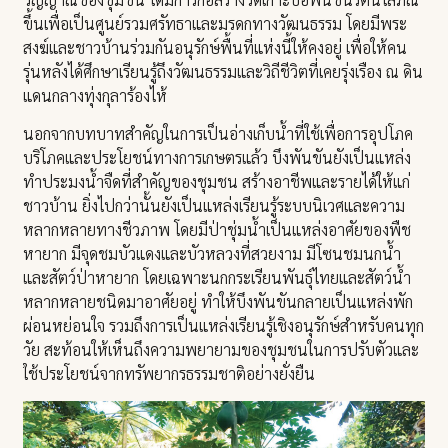
ขึ้นเพื่อเป็นศูนย์รวมศรัทธาและมรดกทางวัฒนธรรม โดยมีพระ
สงฆ์และชาวบ้านร่วมกันอนุรักษ์พื้นที่แห่งนี้ให้คงอยู่ เพื่อให้คน
รุ่นหลังได้ศึกษาเรียนรู้ถึงวัฒนธรรมและวิถีชีวิตที่เคยรุ่งเรือง ณ ดิน
แดนกลางทุ่งกุลาร้องไห้
นอกจากบทบาทสำคัญในการเป็นอ่างเก็บน้ำที่ใช้เพื่อการอุปโภค
บริโภคและประโยชน์ทางการเกษตรแล้ว บึงพันขันยังเป็นแหล่ง
ทำประมงน้ำจืดที่สำคัญของชุมชน สร้างอาชีพและรายได้ให้แก่
ชาวบ้าน ยิ่งไปกว่านั้นยังเป็นแหล่งเรียนรู้ระบบนิเวศและความ
หลากหลายทางชีวภาพ โดยมีป่าชุ่มน้ำเป็นแหล่งอาศัยของพืช
หายาก มีจุดชมบัวแดงและบัวหลวงที่สวยงาม มีโซนชมนกน้ำ
และสัตว์ป่าหายาก โดยเฉพาะนกกระเรียนพันธุ์ไทยและสัตว์น้ำ
หลากหลายชนิดมาอาศัยอยู่ ทำให้บึงพันขันกลายเป็นแหล่งพัก
ผ่อนหย่อนใจ รวมถึงการเป็นแหล่งเรียนรู้เชิงอนุรักษ์สำหรับคนทุก
วัย สะท้อนให้เห็นถึงความพยายามของชุมชนในการปรับตัวและ
ใช้ประโยชน์จากทรัพยากรธรรมชาติอย่างยั่งยืน