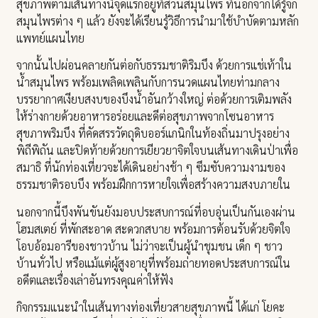
สุขภาพตามเส้นทางนี้จุดแรกอยู่ที่สวนสมุนไพร ที่นอกจากได้รู้จัก
สมุนไพรต่าง ๆ แล้ว ยังจะได้เรียนรู้วิธีการนำมาใช้บำบัดตามหลัก
แพทย์แผนไทย
จากนั้นไปผ่อนคลายกันต่อกับธรรมชาติริมบึง ด้วยการแช่เท้าใน
น้ำสมุนไพร พร้อมเพลิดเพลินกับการนวดแผนไทยท่ามกลาง
บรรยากาศเงียบสงบของบึงน้ำอันกว้างใหญ่ ต่อด้วยการเติมพลัง
ให้ร่างกายด้วยอาหารอร่อยและดีต่อสุขภาพจากโซนอาหาร
สุขภาพริมบึง ที่คัดสรรวัตถุดิบออร์แกนิกในท้องถิ่นมาปรุงอย่าง
พิถีพิถัน และปิดท้ายด้วยการเยียวยาจิตใจบนเส้นทางเดินป่าเพื่อ
สมาธิ ที่นักท่องเที่ยวจะได้เดินอย่างช้า ๆ ซึมซับความงามของ
ธรรมชาติรอบบึง พร้อมฝึกการหายใจเพื่อสร้างความสงบภายใน
นอกจากนี้บึงพันขันยังมอบประสบการณ์ที่อบอุ่นเป็นกันเองผ่าน
โฮมสเตย์ ที่พักสะอาด สะดวกสบาย พร้อมการต้อนรับด้วยจิตใจ
โอบอ้อมอารีของชาวบ้าน ไม่ว่าจะเป็นผู้นำชุมชน เด็ก ๆ ชาว
บ้านทั่วไป หรือแม้แต่ผู้สูงอายุที่พร้อมถ่ายทอดประสบการณ์ใน
อดีตและเรื่องเล่าอันทรงคุณค่าให้ฟัง
กิจกรรมแนะนำในเส้นทางท่องเที่ยวสายสุขภาพนี้ ได้แก่ โยคะ