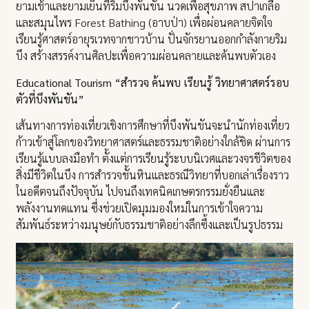
ยามเช้าและยามเย็นที่ริมบึงพันขัน นวดเพื่อสุขภาพ สปาเกลือ
และสมุนไพร Forest Bathing (อาบป่า) เพื่อผ่อนคลายจิตใจ
เรียนรู้ศาสตร์อายุรเวทจากชาวบ้าน ปั่นจักรยานออกกำลังกายริม
บึง สร้างสรรค์งานศิลปะเพื่อความผ่อนคลายและค้นพบตัวเอง
Educational Tourism “สำรวจ ค้นพบ เรียนรู้ วิทยาศาสตร์รอบ
ตัวที่บึงพันขัน”
เส้นทางการท่องเที่ยวเชิงการศึกษาที่บึงพันขันจะนำนักท่องเที่ยว
ก้าวเข้าสู่โลกของวิทยาศาสตร์และธรรมชาติอย่างใกล้ชิด ผ่านการ
เรียนรู้แบบลงมือทำ ตั้งแต่การเรียนรู้ระบบนิเวศและวงจรชีวิตของ
สิ่งมีชีวิตในบึง การสำรวจชั้นหินและธรณีวิทยาที่บอกเล่าเรื่องราว
ในอดีตจนถึงปัจจุบัน ไปจนถึงเทคนิคเกษตรกรรมยั่งยืนและ
พลังงานทดแทน ซึ่งช่วยเปิดมุมมองใหม่ในการเข้าใจความ
สัมพันธ์ระหว่างมนุษย์กับธรรมชาติอย่างลึกซึ้งและเป็นรูปธรรม