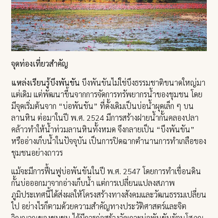
จุดท่องเที่ยวสำคัญ
แหล่งเรียนรู้บึงพันขัน
บึงพันขันไม่ใช่บึงธรรมชาติขนาดใหญ่มา
แต่เดิม แต่พัฒนาขึ้นจากการจัดการทรัพยากรน้ำของชุมชน โดย
มีจุดเริ่มต้นจาก “บ่อพันขัน” ที่ดั้งเดิมเป็นบ่อน้ำผุดเล็ก ๆ บน
ลานหิน ต่อมาในปี พ.ศ. 2524 มีการสร้างฝายน้ำกั้นคลองปลา
คล้าวทำให้น้ำท่วมลานหินทั้งหมด จึงกลายเป็น “บึงพันขัน”
หรืออ่างเก็บน้ำในปัจจุบัน เป็นการปิดฉากตำนานการทำเกลือของ
ชุมชนอย่างถาวร
แม้จะมีการฟื้นฟูบ่อพันขันในปี พ.ศ. 2547 โดยการทำเขื่อนดิน
กั้นบ่อออกมาจากอ่างเก็บน้ำ แต่การเปลี่ยนแปลงสภาพ
ภูมิประเทศนี้ได้ส่งผลให้โครงสร้างทางสังคมและวัฒนธรรมเปลี่ยน
ไป อย่างไรก็ตามด้วยความสำคัญทางประวัติศาสตร์และจิต
วิญญาณของชุมชน ได้มีการก่อสร้างวัดเกาะบ่อพันขันรัตนโสภณ