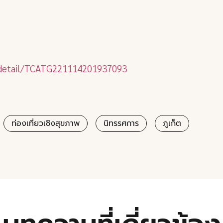
s/detail/TCATG221114201937093
ท่องเที่ยวเชิงสุขภาพ
นิทรรศการ
ภูเก็ต