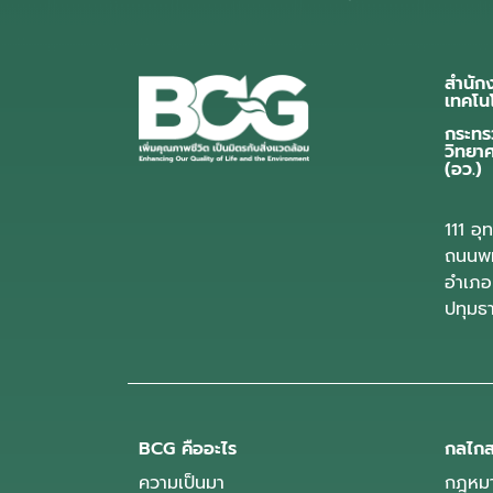
สำนัก
เทคโน
กระทร
วิทยา
(อว.)
111 อ
ถนนพห
อำเภอ
ปทุมธ
BCG คืออะไร
กลไกส
ความเป็นมา
กฎหมา