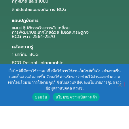
กฎหมาย และระเบียบ
สิทธิประโยชน์ของกิจการ BCG
แผนปฏิบัติการ
แผนปฏิบัติการด้านการขับเคลื่อน
การพัฒนาประเทศไทยด้วย โมเดลเศรษฐกิจ
BCG พ.ศ. 2564-2570
คลังความรู้
1 นาทีกับ BCG
BCG Delight Infographic
สื่อประชาสัมพันธ์
เว็บไซต์นี้มีการใช้งานคุกกี้ เพื่อให้การใช้งานเว็บไซต์เป็นไปอย่างราบรื่น
และเป็นส่วนตัวมากขึ้น จึงขอให้ท่านรับรองว่าท่านได้อ่านและทำความ
e-Book Series
เข้าใจนโยบายการใช้งานคุกกี้ ซึ่งเป็นส่วนหนึ่งของนโยบายการคุ้มครอง
ข้อมูลส่วนบุคคล สวทช.
ตัวอย่างธุรกิจ BCG
ยอมรับ
นโยบายความเป็นส่วนตัว
ข่าวและบทความ
Terms of Service
|
Personal Data Protection Policy