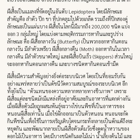
ผีเสื้อเป็นแมลงที่จัดอยู่ในอันดับ Lepidoptera โดยมีลักษณะ
สำคัญคือ ลำตัว ปีก ขา ที่ปกคลุมไปด้วยเกล็ด รวมถึงที่ปีกสองคู่
ลักษณะเป็นแผ่นบาง ผีเสื้อในโลกนี้มีมากถึง 200,000 ชนิด แบ่ง
ออก 3 กลุ่มใหญ่ โดยแบ่งตามพฤติกรรมการหากินและรูปร่าง
ลักษณะ คือ ผีเสื้อกลางวัน (Butterfly) เป็นพวกออกหากินตอน
กลางวัน มีลำตัวเพรียว ผีเสื้อกลางคืน (Moth) ออกหากินในเวลา
กลางคืน มีลำตัวขนาดใหญ่ และผีเสื้อบินเร็ว (Skippers) ส่วนใหญ่
จะออกหากินตอนกลางคืน และบางชนิดหากินตอนเช้ามืด
ผีเสื้อมีความสำคัญอย่างยิ่งต่อระบบนิเวศ โดยเป็นที่ยอมรับกัน
อย่างแพร่หลายว่าเป็นดัชนีวัดความสมบูรณ์ของระบบนิเวศ อีก
ทั้งยังเป็น “ตัวแทนของความหลากหลายทางชีวภาพ” เพราะ
ผีเสื้อแต่ละชนิดมักมีแหล่งที่อยู่อาศัยและกินอาหารที่แตกต่างกัน
เมื่อผีเสื้อตัวเมียถูกผสมพันธุ์จะวางไข่บนพืชที่เป็นอาหารของ
หนอนผีเสื้อเท่านั้น เมื่อไข่ฝักออกมาเป็นตัวหนอน หนอนจะกัด
กินพืชนั้นเพื่อใช้ในการเจริญเติบโตจนกระทั่งกลายเป็นดักแด้ถึงจะ
หยุดกิน และพัฒนากลายเป็นผีเสื้อตัวเต็มวัยซึ่งดูดน้ำหวานของ
ดอกไม้เป็นอาหาร โดยมีบางชนิดกินผลไม้เน่า น้ำเลี้ยงต้นไม้ และ