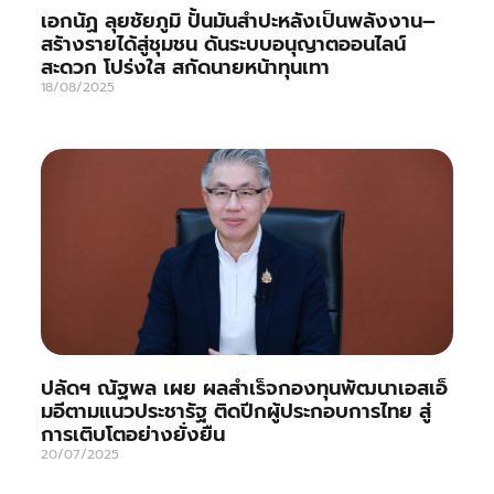
เอกนัฏ ลุยชัยภูมิ ปั้นมันสำปะหลังเป็นพลังงาน–
สร้างรายได้สู่ชุมชน ดันระบบอนุญาตออนไลน์
สะดวก โปร่งใส สกัดนายหน้าทุนเทา
18/08/2025
ปลัดฯ ณัฐพล เผย ผลสำเร็จกองทุนพัฒนาเอสเอ็
มอีตามแนวประชารัฐ ติดปีกผู้ประกอบการไทย สู่
การเติบโตอย่างยั่งยืน
20/07/2025