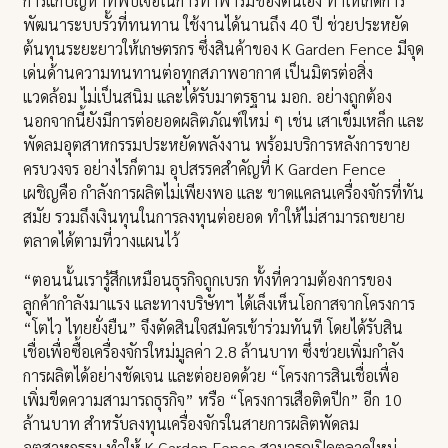
การแก้ปัญหาที่พบเจอในการทำฟาร์มของตนเอง ทำให้เกิดการ
พัฒนาระบบรั้วที่ทนทาน ใช้งานได้นานถึง 40 ปี ช่วยประหยัด
ต้นทุนระยะยาวให้เกษตรกร ซึ่งสินค้าของ K Garden Fence มีจุด
เด่นด้านความทนทานต่อทุกสภาพอากาศ เป็นมิตรต่อสิ่ง
แวดล้อม ไม่เป็นสนิม และได้รับมาตรฐาน มอก. อย่างถูกต้อง
นอกจากนี้ยังมีการต่อยอดผลิตภัณฑ์ใหม่ ๆ เช่น เสาเข็มเหล็ก และ
พัดลมอุตสาหกรรมประหยัดพลังงาน พร้อมบริการหลังการขาย
ครบวงจร อย่างไรก็ตาม อุปสรรคสำคัญที่ K Garden Fence
เผชิญคือ กำลังการผลิตไม่เพียงพอ และ ขาดแคลนเครื่องจักรที่ทัน
สมัย รวมถึงเงินทุนในการลงทุนต่อยอด ทำให้ไม่สามารถขยาย
ตลาดได้ตามที่วางแผนไว้
“ตอนนั้นเรารู้สึกเหมือนธุรกิจถูกเบรก ทั้งที่ความต้องการของ
ลูกค้ากำลังมาแรง และทางบริษัทฯ ได้เล็งเห็นโอกาสจากโครงการ
“โตไว ไทยยั่งยืน” จึงตัดสินใจสมัครเข้าร่วมทันที โดยได้รับสิน
เชื่อเพื่อซื้อเครื่องจักรใหม่มูลค่า 2.8 ล้านบาท ซึ่งช่วยเพิ่มกำลัง
การผลิตได้อย่างชัดเจน และต่อยอดด้วย “โครงการสินเชื่อเพื่อ
เพิ่มขีดความสามารถธุรกิจ” หรือ “โครงการเสือติดปีก” อีก 10
ล้านบาท สำหรับลงทุนเครื่องจักรในสายการผลิตพัดลม
อุตสาหกรรม ทำให้ K Garden Fence สามารถเปิดตลาดใหม่