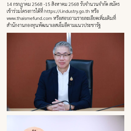
14 กรกฎาคม 2568 -15 สิงหาคม 2568 รับจำนวนจำกัด สมัคร
เข้าร่วมโครงการได้ที่ https://i.industry.go.th หรือ
www.thaismefund.com หรือสอบถามรายละเอียดเพิ่มเติมที่
สำนักงานกองทุนพัฒนาเอสเอ็มอีตามแนวประชารัฐ