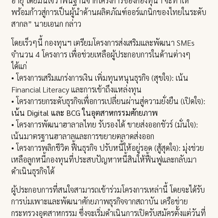
อายุ โดยมั่นใจว่าพื้นฐานจากโครงการของกองทุนฯ จะทำให้
พร้อมก้าวสู่การเป็นผู้นำด้านผลิตภัณฑ์ออร์แกนิกของไทยในระดับ
สากล” นายเอนก กล่าว
โดยเร็วๆนี้ กองทุนฯ เตรียมโครงการส่งเสริมและพัฒนา SMEs
จำนวน 4 โครงการ เพื่อช่วยเหลือผู้ประกอบการในด้านต่างๆ
ได้แก่
• โครงการเสริมแกร่งการเงิน เพิ่มทุนหนุนธุรกิจ (สุขใจ): เน้น
Financial Literacy และการเข้าถึงแหล่งทุน
• โครงการยกระดับธุรกิจเพื่อการเปลี่ยนผ่านสู่ความยั่งยืน (เปิดใจ):
เน้น Digital และ BCG ในอุตสาหกรรมศักยภาพ
• โครงการพัฒนาฮาลาลไทย รับรองได้ ขายส่งออกชัวร์ (มั่นใจ):
เน้นมาตรฐานฮาลาลและการขยายตลาดส่งออก
• โครงการพลิกชีวิต ฟื้นธุรกิจ ปรับหนี้ให้อยู่รอด (สู้สุดใจ): มุ่งช่วย
เหลือลูกหนี้กองทุนที่ประสบปัญหาหนี้สินให้ฟื้นฟูและกลับมา
ดำเนินธุรกิจได้
ผู้ประกอบการที่สนใจสามารถเข้าร่วมโครงการเหล่านี้ โดยจะได้รับ
การบ่มเพาะและพัฒนาศักยภาพธุรกิจจากสถาบัน เครือข่าย
กระทรวงอุตสาหกรรม ซึ่งจะเริ่มดำเนินการเปิดรับสมัครตั้งเเต่วันที่