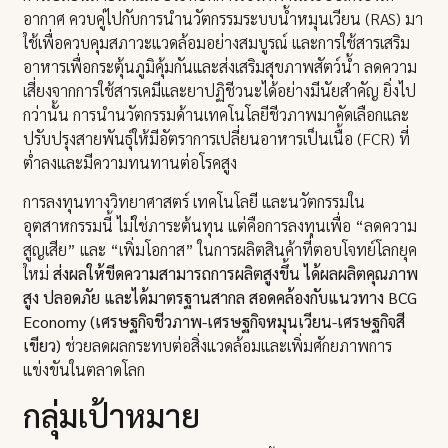
อากาศ ควบคู่ไปกับการนำนวัตกรรมระบบน้ำหมุนเวียน (RAS) มา
ใช้เพื่อควบคุมสภาวะแวดล้อมอย่างสมบูรณ์ และการใช้สารเสริม
อาหารเพื่อกระตุ้นภูมิคุ้มกันและส่งเสริมสุขภาพสัตว์น้ำ ลดความ
เสี่ยงจากการใช้สารเคมีและยาปฏิชีวนะได้อย่างมีนัยสำคัญ ยิ่งไป
กว่านั้น การนำนวัตกรรมด้านเทคโนโลยีชีวภาพมาคัดเลือกและ
ปรับปรุงสายพันธุ์ให้มีอัตราการเปลี่ยนอาหารเป็นเนื้อ (FCR) ที่
ต่ำลงและมีความทนทานต่อโรคสูง
การลงทุนทางวิทยาศาสตร์ เทคโนโลยี และนวัตกรรมใน
อุตสาหกรรมนี้ ไม่ใช่ภาระต้นทุน แต่คือการลงทุนเพื่อ “ลดความ
สูญเสีย” และ “เพิ่มโอกาส” ในการผลิตสินค้าที่ตอบโจทย์โลกยุค
ใหม่
ส่งผลให้ขีดความสามารถการผลิตสูงขึ้น ได้ผลผลิตคุณภาพ
สูง ปลอดภัย และได้มาตรฐานสากล สอดคล้องกับแนวทาง BCG
Economy
(เศรษฐกิจชีวภาพ-เศรษฐกิจหมุนเวียน-เศรษฐกิจสี
เขียว)
ช่วยลดผลกระทบต่อสิ่งแวดล้อมและเพิ่มศักยภาพการ
แข่งขันในตลาดโลก
กลุ่มเป้าหมาย