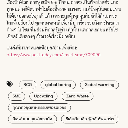
เรื่องรักษ์โลก หากพูดเมื่อ 5-6 ปีก่อน อาจจะเป็นเรื่องไกลตัว และ
ทุกคนต่างก็คิดว่าทำไมต้องซื้อราคาแพงกว่า แต่ปัจจุบันตอนแทบ
ไม่ต้องบอกอะไรลูกค้าแล้ว เพราะลูกค้าทุกคนสัมผัสได้ถึงสภาวะ
โลกที่เปลี่ยนไป ทุกคนตระหนักเรื่องนี้มากขึ้น รวมถึงการโฆษณา
ต่างๆ ไม่ใช่แค่ในส่วนที่ภาครัฐทำ เท่านั้น แต่ภาคเอกชนหรือโซ
เชียลมีเดียต่างๆ ก็รณรงค์เรื่องนี้มากขึ้น
แหล่งที่มาภาพและช้อมูล/อ่านเพิ่มเติม:
https://www.posttoday.com/smart-sme/709090
BCG
global boring
Global warming
SME
Upcycling
Zero Waste
คุณากิจอุตสาหกรรมเฟอร์นิเจอร์
จีเอฟ แมนนูแฟคเจอนิ่ง
ซีเอ็มดับบลิว ฟู้ดส์ ซัพพอร์ต