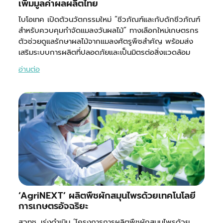
เพิ่มมูลค่าผลผลิตไทย
ไบโอเทค เปิดตัวนวัตกรรมใหม่ “ชีวภัณฑ์และกับดักชีวภัณฑ์
สำหรับควบคุมกำจัดแมลงวันผลไม้” ทางเลือกใหม่เกษตรกร
ตัวช่วยดูแลรักษาผลไม้จากแมลงศัตรูพืชสำคัญ พร้อมส่ง
เสริมระบบการผลิตที่ปลอดภัยและเป็นมิตรต่อสิ่งแวดล้อม
อ่านต่อ
‘AgriNEXT’ ผลิตพืชผักสมุนไพรด้วยเทคโนโลยี
การเกษตรอัจฉริยะ
สวทช. เร่งดำเนิน ‘โครงการการผลิตพืชผักสมุนไพรด้วย