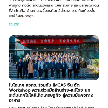
พันธุ์คือ กอตั้ง ลำต้นแข็งแรง ไม่หักล้มง่าย และมีลักษณะเด่น
ที่สำคัญคือ ต้านทานเพลี้ยกระโดดสีน้ำตาล อายุเก็บเกี่ยวสั้น
และให้ผลผลิตสูง
อ่านต่อ
ไบโอเทค สวทช. ร่วมกับ IMCAS จีน จัด
Workshop ความร่วมมือล้านช้าง-แม่โขง ยก
ระดับเทคโนโลยีเห็ดเศรษฐกิจ สู่ความมั่นคงทาง
อาหาร
ประชุมเชิงปฏิบัติการเรื่อง “การถ่ายทอดเทคโนโลยีและแลก