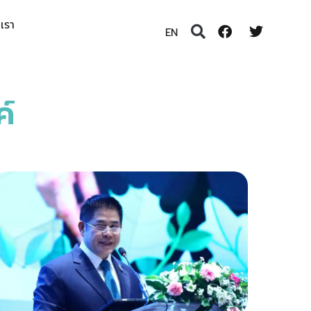
อเรา
EN
์