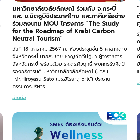
มหาวิทยาลัยวลัยลักษณ์ ร่วมกับ จ.กระบี่
“
และ บ.มิตซูบิชิประเทศไทย และภาคีเครือข่าย
ด
ร่วมลงนาม MOU โครงการ “The Study
ย
for the Roadmap of Krabi Carbon
ร
Neutral Tourism”
ภ
วันที่​ 18​ มกราคม​ 2567​ ณ​ ห้องประชุมชั้น 5 ศาลากลาง​
ป
จังหวัด​กระบี่ นายสมชาย หาญภักดีปฏิมา ผู้ว่าราชการ
ถ
จังหวัดกระบี่​ พร้อมด้วย รศ.ดร.ศิวฤทธิ์ พงศกรรังศิลป์
ย
รองอธิการบดี​ มหาวิทยาลัยวลัยลักษณ์​ (มวล.)​
แ
Mr.Hiroyasu Sato (มร.ฮิโรยาสุ ซาโต้) ประธาน
อ
กรรมการบริหาร
อ่านต่อ