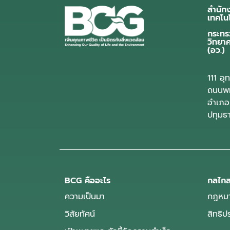
สำนัก
เทคโน
กระทร
วิทยา
(อว.)
111 อ
ถนนพห
อำเภอ
ปทุมธ
BCG คืออะไร
กลไกส
ความเป็นมา
กฎหมา
วิสัยทัศน์
สิทธิ