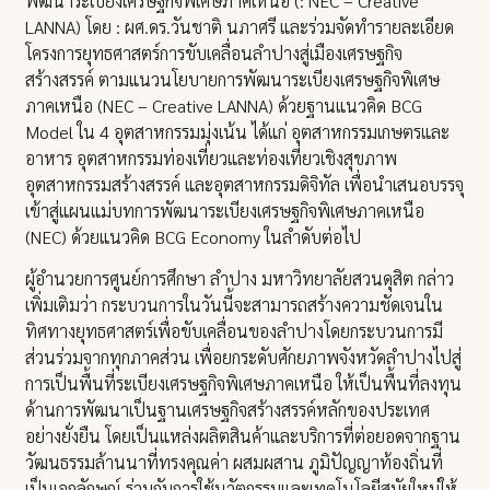
พัฒนาระเบียงเศรษฐกิจพิเศษภาคเหนือ (: NEC – Creative
LANNA) โดย : ผศ.ดร.วันชาติ นภาศรี และร่วมจัดทำรายละเอียด
โครงการยุทธศาสตร์การขับเคลื่อนลำปางสู่เมืองเศรษฐกิจ
สร้างสรรค์ ตามแนวนโยบายการพัฒนาระเบียงเศรษฐกิจพิเศษ
ภาคเหนือ (NEC – Creative LANNA) ด้วยฐานแนวคิด BCG
Model ใน 4 อุตสาหกรรมมุ่งเน้น ได้แก่ อุตสาหกรรมเกษตรและ
อาหาร อุตสาหกรรมท่องเที่ยวและท่องเที่ยวเชิงสุขภาพ
อุตสาหกรรมสร้างสรรค์ และอุตสาหกรรมดิจิทัล เพื่อนำเสนอบรรจุ
เข้าสู่แผนแม่บทการพัฒนาระเบียงเศรษฐกิจพิเศษภาคเหนือ
(NEC) ด้วยแนวคิด BCG Economy ในลำดับต่อไป
ผู้อำนวยการศูนย์การศึกษา ลำปาง มหาวิทยาลัยสวนดุสิต กล่าว
เพิ่มเติมว่า กระบวนการในวันนี้จะสามารถสร้างความชัดเจนใน
ทิศทางยุทธศาสตร์เพื่อขับเคลื่อนของลำปางโดยกระบวนการมี
ส่วนร่วมจากทุกภาคส่วน เพื่อยกระดับศักยภาพจังหวัดลำปางไปสู่
การเป็นพื้นที่ระเบียงเศรษฐกิจพิเศษภาคเหนือ ให้เป็นพื้นที่ลงทุน
ด้านการพัฒนาเป็นฐานเศรษฐกิจสร้างสรรค์หลักของประเทศ
อย่างยั่งยืน โดยเป็นแหล่งผลิตสินค้าและบริการที่ต่อยอดจากฐาน
วัฒนธรรมล้านนาที่ทรงคุณค่า ผสมผสาน ภูมิปัญญาท้องถิ่นที่
เป็นเอกลักษณ์ ร่วมกับการใช้นวัตกรรมและเทคโนโลยีสมัยใหม่ให้