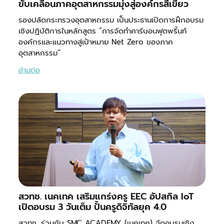
ขับเคลื่อนภาคอุตสาหกรรมมุ่งสู่องค์กรสีเขียว
รองปลัดกระทรวงอุตสาหกรรม เป็นประธานเปิดการฝึกอบรม
เชิงปฏิบัติการในหลักสูตร “การจัดทำคาร์บอนฟุตพริ้นท์
องค์กรและแนวทางสู่เป้าหมาย Net Zero ของภาค
อุตสาหกรรม”
อ่านต่อ
สวทช. เนคเทค เสริมแกร่งครู EEC อัปสกิล IoT
เปิดอบรม 3 วันเต็ม ปั้นครูดิจิทัลยุค 4.0
สวทช. ร่วมกับ SMC ACADEMY (เนคเทค) จัดอบรมเชิง