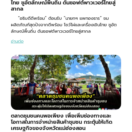
ไทย ชูอัตลักษณ์พื้นถิ่น ดันซอฟต์พาวเวอร์ไทยสู่
สากล
“อธิบดีดีพร้อม” ต้อนรับ “นายกฯ แพทองธาร” ชม
ผลิตภัณฑ์สุดปังจากดีพร้อม โชว์ไผ่และเครื่องเขินไทย ชูอัต
ลักษณ์พื้นถิ่น ดันซอฟต์พาวเวอร์ไทยสู่สากล
อ่านต่อ
ตลาดชุมชนคนพอเพียง เพื่อเพิ่มช่องทางและ
โอกาสในการจำหน่ายสินค้าชุมชน กระตุ้นให้เกิด
เศรษฐกิจของจังหวัดแม่ฮ่องสอน