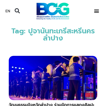
EN
Tag: ปูจานันทะเภรีสะหรีนคร
ลำปาง
วัฒนธรรมจังหวัดลำปาง ร่วมจัดการแสดงศิลปะ