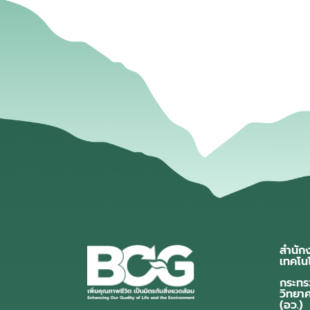
สำนัก
เทคโน
กระทร
วิทยา
(อว.)