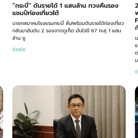
“กระบี่” ดันรายได้ 1 แสนล้าน ทวงคืนรอง
2
แชมป์ท่องเที่ยวใต้
พ
F
นายกสมาคมโรงแรมกระบี่ ลั่น!พร้อมดันรายได้ท่องเที่ยว
กลับมาอันดับ 2 รองจากภูเก็ต มั่นใจปี 67 ทะลุ 1 แสน
ล้าน ชู
น
แ
อ่านต่อ
ต
ม
อ