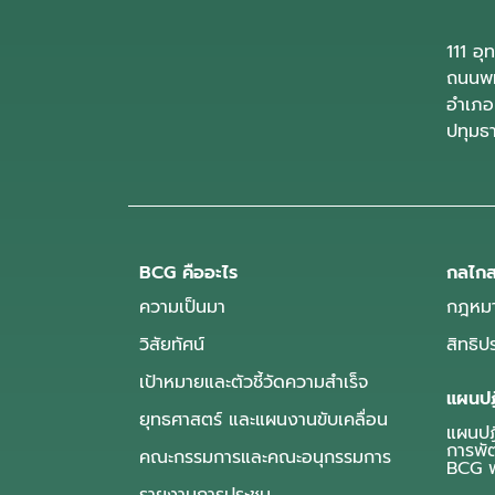
111 อ
ถนนพห
อำเภอ
ปทุมธ
BCG คืออะไร
กลไกส
ความเป็นมา
กฎหมา
วิสัยทัศน์
สิทธิ
เป้าหมายและตัวชี้วัดความสำเร็จ
แผนปฏ
ยุทธศาสตร์ และแผนงานขับเคลื่อน
แผนปฏิ
การพั
คณะกรรมการและคณะอนุกรรมการ
BCG พ
รายงานการประชุม