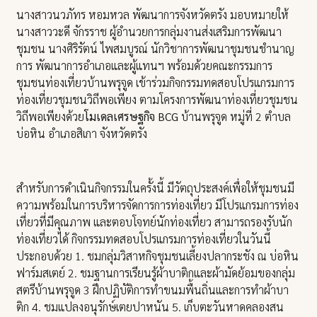
นางสาวนวภัทร หอมหวล พัฒนาการจังหวัดตรัง มอบหมายให้
นางสาววะดี จักรราช ผู้อำนวยการกลุ่มงานส่งเสริมการพัฒนา
ชุมชน นางศิริรัตน์ ไพสมบูรณ์ นักวิชาการพัฒนาชุมชนชำนาญ
การ พัฒนาการอำเภอและผู้แทนฯ พร้อมด้วยคณะกรรมการ
ชุมชนท่องเที่ยวบ้านพรุจูด เข้าร่วมกิจกรรมทดสอบโปรแกรมการ
ท่องเที่ยวชุมชนวิถีพอเพียง ตามโครงการพัฒนาท่องเที่ยวชุมชน
วิถีพอเพียงด้วย
โมเดลเศรษฐกิจ BCG
บ้านพรุจูด หมู่ที่ 2 ตำบล
บ่อหิน อำเภอสิเกา จังหวัดตรัง
สำหรับการดำเนินกิจกรรมในครั้งนี้ มีวัตถุประสงค์เพื่อให้ชุมชนมี
ความพร้อมในการบริหารจัดการการท่องเที่ยว มีโปรแกรมการท่อง
เที่ยวที่มีคุณภาพ และตอบโจทย์นักท่องเที่ยว สามารถรองรับนัก
ท่องเที่ยวได้ กิจกรรมทดสอบโปรแกรมการท่องเที่ยวในวันนี้
ประกอบด้วย 1. ชมกลุ่มวิสาหกิจชุมชนเลี้ยงปลากระชัง ณ บ่อหิน
ฟาร์มสเตย์ 2. ชมฐานการเรียนรู้ผ้าบาติกและผ้ามัดย้อมของกลุ่ม
สตรีบ้านพรุจูด 3 ฝึกปฏิบัติการทำขนมพื้นถิ่นและการทำผ้าบา
ติก 4. ชมแปลงอนุรักษ์เตยปาหนัน 5. เก็บตะวันหาดคลองสน