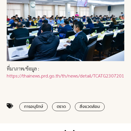
ที่มาภาพ/ข้อมูล :
https://thainews.prd.go.th/th/news/detail/TCATG23072019
การอนุรักษ์
ตราด
สิ่งแวดล้อม