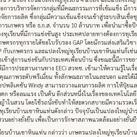
ือการบริหารจัดการกลุ่มที่มีคณะกรรมการที่เข้มแข็ง มีการป
จัยการผลิต ซึ่งกลุ่มมีความเข้มแข็งจนเข้าสู่ระบบสินเชื่อ
เกษตร หรือ ธ.ก.ส. จำนวน 10 ล้านบาท เพื่อนำมาซื้อปัจ
เรียนที่มีการแข่งขันสูง ประเทศปลายทางต้องการทุเรียนที
ห้เกษตรกรทุกรายได้ขอใบรับรอง GAP โดยมีกรมส่งเสริมว
กับเกษตรกร และแปลงใหญ่ทุเรียนบ้านเขาหินแท่นก็เช่นกั
เข้าสู่การแข่งขันกับประเทศเพื่อนบ้าน ซึ่งขณะนี้มีการขย
ด้มีการประสานงานทาง EECi สวทช. เข้ามาให้ความรู้ในเรื่
นที่มีคุณภาพระดับพรีเมี่ยม ทั้งลักษณะภายในและนอก และ
้แอปพลิเคชัน Windy สามารถวางแผนการผลิต การให้ปุ๋ยแล
ตก หรือลมแรง เป็นต้น อีกส่วนหนึ่งในเรื่องของเทคโนโลย
หญ้าในสวน โดยใช้รถนั่งขับทำให้สะดวกสบายมีความรวด
่ทุเรียนบ้านเขาหินแท่นดังกล่าว ปัจจุบันเป็นแปลงใหญ่นำ
อย่างยั่งยืน เพื่อเป็นการรักษาสภาพแวดล้อมอย่างยั่นยื
ียนบ้านเขาหินแท่น กล่าวว่า เกษตรแปลงใหญ่ทุเรียนบ้า