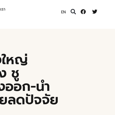
อเรา
EN
งใหญ่
ง ชู
่งออก-นำ
วยลดปัจจัย