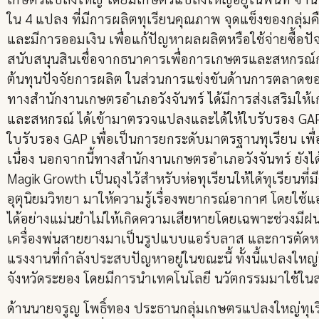
ใน 4 แปลง ที่มีการผลิตทุเรียนคุณภาพ จุดแข็งของกลุ่มค
และมีการออมเงิน เพื่อแก้ปัญหาผลผลิตหรือใช้จ่ายซื้อปัจ
สนับสนุนสินเชื่อจากธนาคารเพื่อการเกษตรและสหกรณ์การ
ต้นทุนปัจจัยการผลิต ในส่วนการแข่งขันด้านการตลาดของทุ
ทางสำนักงานเกษตรอำเภอวังจันทร์ ได้มีการส่งเสริมใ
และสหกรณ์ ได้เข้ามาตรวจแปลงและได้ให้ใบรับรอง GAP 
ใบรับรอง GAP เพื่อเป็นการยกระดับมาตรฐานทุเรียน เพื่อ
เนื่อง นอกจากนี้ทางสำนักงานเกษตรอำเภอวังจันทร์ ยังไ
Magik Growth เป็นถุงไว้สำหรับห่อทุเรียนให้ได้ทุเรีย
อุตุนิยมวิทยา มาให้ความรู้เรื่องพยากรณ์อากาศ โดยใช
ได้อย่างแม่นยำไม่ให้เกิดความเสียหายโดยเฉพาะช่วงมีฝน
เครื่องพ่นสายยางมาเป็นรูปแบบแอร์บลาส และการตัด
แรงงานที่กำลังประสบปัญหาอยู่ในขณะนี้ ทั้งนี้แปลงใหญ
จังหวัดระยอง โดยมีการนำเทคโนโลยี นวัตกรรมมาใช้ในสวน
ด้านนายจรูญ โพธิ์ทอง ประธานกลุ่มเกษตรแปลงใหญ่ทุเร