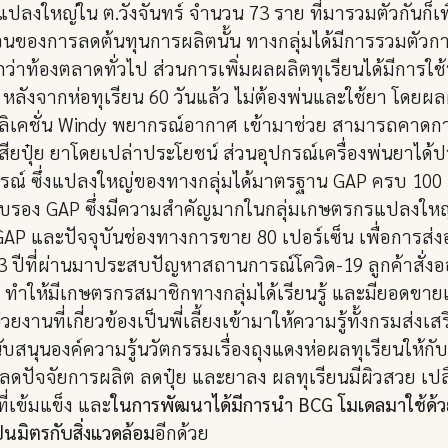
ปลงใหญ่ใน ต.วังจันทร์ จำนวน 73 ราย ที่มารวมตัวกันก็เ
นส่วนของการลดต้นทุนการผลิตนั้น ทางกลุ่มได้มีการรวมตัวกา
กว่าท้องตลาดทั่วไป ส่วนการเพิ่มผลผลิตทุเรียนได้มีการใช
หลังจากห่อทุเรียน 60 วันแล้ว ไม่ต้องพ่นและใช้ยา โดยผล
ิเคชั่น Windy พยากรณ์อากาศ เข้ามาช่วย สามารถคาดกา
สียปุ๋ย ยาโดยเปล่าประโยชน์ ส่วนอุปกรณ์เครื่องพ่นยาได้
ณ์ ซึ่งแปลงใหญ่ของทางกลุ่มได้มาตรฐาน GAP ครบ 100 เป
ใบรับรอง GAP ซึ่งมีความสำคัญมากในกลุ่มเกษตรกรแปลงให
P และปัจจุบันช่องทางการขาย 80 เปอร์เซ็น เพื่อการส่ง
ปีที่ผ่านมาประสบปัญหาสถานการณ์โควิด-19 ลูกค้าสั่งออ
ทำให้มีเกษตรกรสมาชิกทางกลุ่มได้เรียนรู้ และมียอดขายเพ
วยงานที่เกี่ยวข้องเป็นพี่เลี้ยงเข้ามาให้ความรู้ทั้งกรมส่
นุนองค์ความรู้นวัตกรรมเรื่องถุงแดงห่อผลทุเรียนให้กับ
ทุน-ลดปัจจัยการผลิต ลดปุ๋ย และยาลง ผลทุเรียนมีผิวสวย เป
่เข้มแข็ง และ
ในการพัฒนาได้มีการนำ BCG โมเดลมาใช้ด้วย
็นมิตรกับสิ่งแวดล้อม
อีกด้วย