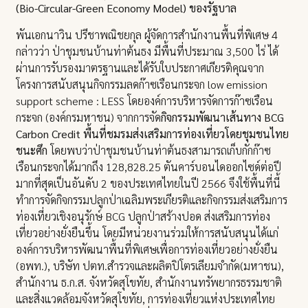
(Bio-Circular-Green Economy Model) ของรัฐบาล
พันเอกนาวิน ปรีชาพณิชยกุล ผู้จัดการสำนักงานพื้นที่พิเศษ 4
กล่าวว่า ป่าชุมชนบ้านท่าต้นธง มีพื้นที่ประมาณ 3,500 ไร่ ได้
ผ่านการรับรองมาตรฐานและได้รับใบประกาศเกียรติคุณจาก
โครงการสนับสนุนกิจกรรมลดก๊าซเรือนกระจก low emission
support scheme : LESS โดยองค์การบริหารจัดการก๊าซเรือน
กระจก (องค์กรมหาชน) จากการจัด
กิจกรรมพัฒนาเส้นทาง BCG
Carbon Credit พื้นที่ชมรมส่งเสริมการท่องเที่ยวโดยชุมชนไทย
ชนะศึก
โดยพบว่าป่าชุมชนบ้านท่าต้นธงสามารถเก็บกักก๊าซ
เรือนกระจกได้มากถึง 128,828.25 ตันคาร์บอนไดออกไซด์ต่อปี
มากที่สุดเป็นอันดับ 2 ของประเทศไทยในปี 2566 จึงใช้พื้นที่นี้
ทำการจัดกิจกรรมปลูกป่าเฉลิมพระเกียรติและกิจกรรมส่งเสริมการ
ท่องเที่ยวเชิงอนุรักษ์ BCG ปลูกป่าสร้างปอด ส่งเสริมการท่อง
เที่ยวอย่างยั่งยืนขึ้น โดยมีหน่วยงานร่วมให้การสนับสนุนได้แก่
องค์การบริหารพัฒนาพื้นที่พิเศษเพื่อการท่องเที่ยวอย่างยั่งยืน
(อพท.), บริษัท ปตท.สำรวจและผลิตปิโตรเลียมจำกัด(มหาชน),
สำนักงาน ธ.ก.ส. จังหวัดสุโขทัย, สำนักงานทรัพยากรธรรมชาติ
และสิ่งแวดล้อมจังหวัดสุโขทัย, การท่องเที่ยวแห่งประเทศไทย