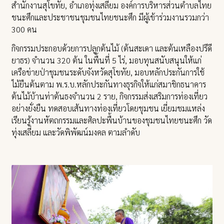
สำนักงานสุโขทัย, อำเภอทุ่งเสลี่ยม องค์การบริหารส่วนตำบลไทย
ชนะศึกและประชาชนชุมชนไทยชนะศึก มีผู้เข้าร่วมงานรวมกว่า
300 คน
กิจกรรมประกอบด้วยการปลูกต้นไม้ (ต้นสะเดา และต้นเหลืองปรีดี
ยาธร) จำนวน 320 ต้น ในพื้นที่ 5 ไร่, มอบทุนสนับสนุนให้แก่
เครือข่ายป่าชุมชนระดับจังหวัดสุโขทัย, มอบหลักประกันการใช้
ไม้ยืนต้นตาม พ.ร.บ.หลักประกันทางธุรกิจให้แก่สมาชิกธนาคาร
ต้นไม้บ้านท่าต้นธงจำนวน 2 ราย, กิจกรรมส่งเสริมการท่องเที่ยว
อย่างยั่งยืน ทดสอบเส้นทางท่องเที่ยวโดยชุมชน เยี่ยมชมแหล่ง
เรียนรู้งานหัตถกรรมและศิลปะพื้นบ้านของชุมชนไทยชนะศึก วัด
ทุ่งเสลี่ยม และวัดพิพัฒน์มงคล ตามลำดับ