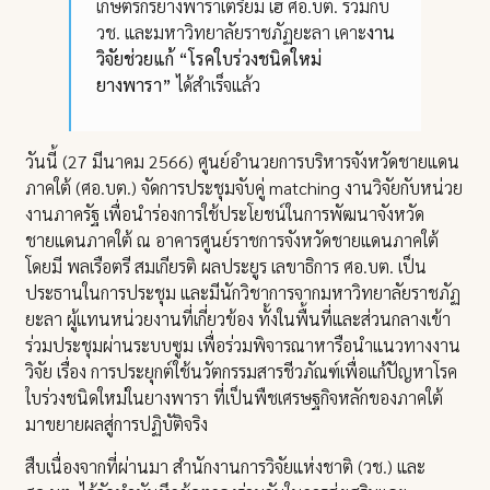
เกษตรกรยางพาราเตรียม เฮ ศอ.บต. ร่วมกับ
วช. และมหาวิทยาลัยราชภัฏยะลา เคาะ
งาน
วิจัยช่วยแก้
“โรคใบร่วงชนิดใหม่
ยางพารา”
ได้สำเร็จแล้ว
วันนี้ (27 มีนาคม 2566) ศูนย์อำนวยการบริหารจังหวัดชายแดน
ภาคใต้ (ศอ.บต.) จัดการประชุมจับคู่ matching งานวิจัยกับหน่วย
งานภาครัฐ เพื่อนำร่องการใช้ประโยชน์ในการพัฒนาจังหวัด
ชายแดนภาคใต้ ณ อาคารศูนย์ราชการจังหวัดชายแดนภาคใต้
โดยมี พลเรือตรี สมเกียรติ ผลประยูร เลขาธิการ ศอ.บต. เป็น
ประธานในการประชุม และมีนักวิชาการจากมหาวิทยาลัยราชภัฏ
ยะลา ผู้แทนหน่วยงานที่เกี่ยวข้อง ทั้งในพื้นที่และส่วนกลางเข้า
ร่วมประชุมผ่านระบบซูม เพื่อร่วมพิจารณาหารือนำแนวทางงาน
วิจัย เรื่อง การประยุกต์ใช้นวัตกรรมสารชีวภัณฑ์เพื่อแก้ปัญหาโรค
ใบร่วงชนิดใหม่ในยางพารา ที่เป็นพืชเศรษฐกิจหลักของภาคใต้
มาขยายผลสู่การปฏิบัติจริง
สืบเนื่องจากที่ผ่านมา สำนักงานการวิจัยแห่งชาติ (วช.) และ