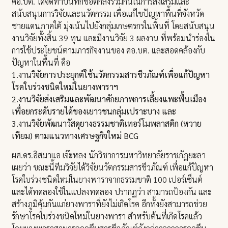
ศอ.บต. ได้จัดทำบันทึกข้อตกลงร่วมกันในการส่งเสริมและ
สนับสนุนการวิจัยและนวัตกรรม เพื่อแก้ไขปัญหาพื้นที่จังหวัด
ชายแดนภาคใต้ มุ่งเน้นไปยังกลุ่มเกษตรกรในพื้นที่ โดยสนับสนุน
งานวิจัยทั้งสิ้น 39 ทุน และมีงานวิจัย 3 ผลงาน ที่พร้อมนำร่องใน
การใช้ประโยชน์ตามภารกิจงานของ ศอ.บต. และสอดคล้องกับ
ปัญหาในพื้นที่ คือ
1.งานวิจัยการประยุกต์ใช้นวัตกรรมสารชีวภัณฑ์เพื่อแก้ปัญหา
โรคใบร่วงชนิดใหม่ในยางพาราฯ
2.งานวิจัยส่งเสริมและพัฒนาศักยภาพการเลี้ยงแพะพื้นเมือง
เพื่อยกระดับรายได้ของเยาวชนกลุ่มเปราะบาง และ
3.งานวิจัยพัฒนาวัสดุยางธรรมชาติเทอร์โมพลาสติก (หวาย
เทียม) ตามแนวทางเศรษฐกิจใหม่ BCG
ผศ.ดร.อิสมาแอ เจ๊ะหลง นักวิชาการมหาวิทยาลัยราชภัฏยะลา
เผยว่า ขณะนี้ทีมวิจัยได้วิจัยนวัตกรรมสารชีวภัณฑ์ เพื่อแก้ปัญหา
โรคใบร่วงชนิดใหม่ในยางพาราจากธรรมขาติ 100 เปอร์เซ็นต์
และได้ทดลองใช้ในแปลงทดลอง ปรากฏว่า สามารถป้องกัน และ
สร้างภูมิคุ้มกันแก่ยางพาราที่ยังไม่เกิดโรค อีกทั้งยังสามารถช่วย
รักษาโรคใบร่วงชนิดใหม่ในยางพารา สำหรับต้นที่เกิดโรคแล้ว