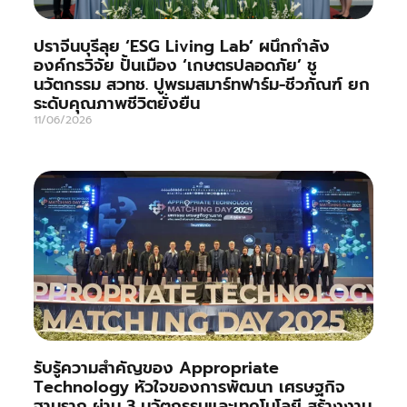
ปราจีนบุรีลุย ‘ESG Living Lab’ ผนึกกำลัง
องค์กรวิจัย ปั้นเมือง ‘เกษตรปลอดภัย’ ชู
นวัตกรรม สวทช. ปูพรมสมาร์ทฟาร์ม-ชีวภัณฑ์ ยก
ระดับคุณภาพชีวิตยั่งยืน
11/06/2026
รับรู้ความสำคัญของ Appropriate
Technology หัวใจของการพัฒนา เศรษฐกิจ
ฐานราก ผ่าน 3 นวัตกรรมและเทคโนโลยี สร้างงาน