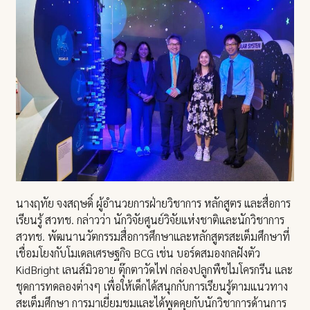
นางฤทัย จงสฤษดิ์ ผู้อำนวยการฝ่ายวิชาการ หลักสูตร และสื่อการ
เรียนรู้ สวทช. กล่าวว่า นักวิจัยศูนย์วิจัยแห่งชาติและนักวิชาการ
สวทช. พัฒนานวัตกรรมสื่อการศึกษาและหลักสูตรสะเต็มศึกษาที่
เชื่อมโยงกับโมเดลเศรษฐกิจ BCG เช่น บอร์ดสมองกลฝังตัว
KidBright เลนส์มิวอาย ตุ๊กตาวัดไฟ กล่องปลูกพืชไมโครกรีน และ
ชุดการทดลองต่างๆ เพื่อให้เด็กได้สนุกกับการเรียนรู้ตามแนวทาง
สะเต็มศึกษา การมาเยี่ยมชมและได้พูดคุยกับนักวิชาการด้านการ