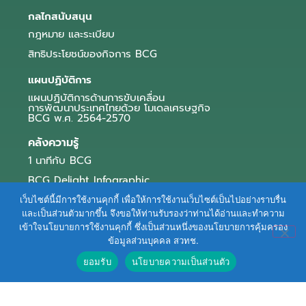
กลไกสนับสนุน
กฎหมาย และระเบียบ
สิทธิประโยชน์ของกิจการ BCG
แผนปฏิบัติการ
แผนปฏิบัติการด้านการขับเคลื่อน
การพัฒนาประเทศไทยด้วย โมเดลเศรษฐกิจ
BCG พ.ศ. 2564-2570
คลังความรู้
1 นาทีกับ BCG
BCG Delight Infographic
สื่อประชาสัมพันธ์
เว็บไซต์นี้มีการใช้งานคุกกี้ เพื่อให้การใช้งานเว็บไซต์เป็นไปอย่างราบรื่น
และเป็นส่วนตัวมากขึ้น จึงขอให้ท่านรับรองว่าท่านได้อ่านและทำความ
e-Book Series
เข้าใจนโยบายการใช้งานคุกกี้ ซึ่งเป็นส่วนหนึ่งของนโยบายการคุ้มครอง
ข้อมูลส่วนบุคคล สวทช.
ตัวอย่างธุรกิจ BCG
ยอมรับ
นโยบายความเป็นส่วนตัว
ข่าวและบทความ
Terms of Service
|
Personal Data Protection Policy