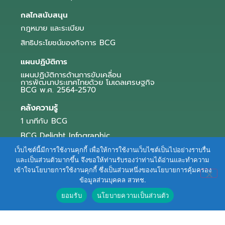
กลไกสนับสนุน
กฎหมาย และระเบียบ
สิทธิประโยชน์ของกิจการ BCG
แผนปฏิบัติการ
แผนปฏิบัติการด้านการขับเคลื่อน
การพัฒนาประเทศไทยด้วย โมเดลเศรษฐกิจ
BCG พ.ศ. 2564-2570
คลังความรู้
1 นาทีกับ BCG
BCG Delight Infographic
สื่อประชาสัมพันธ์
เว็บไซต์นี้มีการใช้งานคุกกี้ เพื่อให้การใช้งานเว็บไซต์เป็นไปอย่างราบรื่น
และเป็นส่วนตัวมากขึ้น จึงขอให้ท่านรับรองว่าท่านได้อ่านและทำความ
e-Book Series
เข้าใจนโยบายการใช้งานคุกกี้ ซึ่งเป็นส่วนหนึ่งของนโยบายการคุ้มครอง
ข้อมูลส่วนบุคคล สวทช.
ตัวอย่างธุรกิจ BCG
ยอมรับ
นโยบายความเป็นส่วนตัว
ข่าวและบทความ
Terms of Service
|
Personal Data Protection Policy