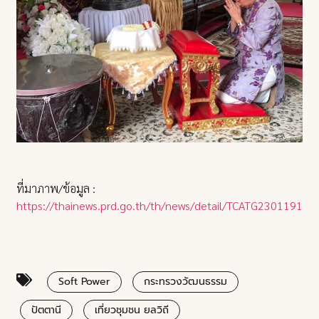
ที่มาภาพ/ข้อมูล :
https://thainews.prd.go.th/th/news/detail/TCATG23011916
Soft Power
กระทรวงวัฒนธรรม
ปัตตานี
เที่ยวชุมชน ยลวิถี