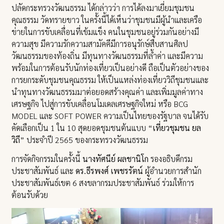
ปลัดกระทรวงวัฒนธรรม ได้กล่าวว่า การได้ลงมาเยี่ยมชุมชน
คุณธรรม วัดทรายขาว ในครั้งนี้ได้เห็นว่าชุมชนมีผู้นำและเครือ
ข่ายในการขับเคลื่อนที่เข้มแข็ง คนในชุมชนอยู่ร่วมกันอย่างมี
ความสุข มีความรักความสามัคคีมีการอนุรักษ์สืบสานศิลป
วัฒนธรรมของท้องถิ่น มีทุนทางวัฒนธรรมที่ล้ำค่า และมีความ
พร้อมในการต้อนรับนักท่องเที่ยวเป็นอย่างดี ถือเป็นตัวอย่างของ
การยกระดับชุมชนคุณธรรม ให้เป็นแหล่งท่องเที่ยววิถีชุมชนและ
นำทุนทางวัฒนธรรมมาต่อยอดสร้างคุณค่า และเพิ่มมูลค่าทาง
เศรษฐกิจ ไปสู่การขับเคลื่อนโมเดลเศรษฐกิจใหม่ หรือ BCG
MODEL และ SOFT POWER ความเป็นไทยของรัฐบาล จนได้รับ
คัดเลือกเป็น 1 ใน 10 สุดยอดชุมชนต้นแบบ “
เที่ยวชุมชน ยล
วิถี
” ประจำปี 2565 ของกระทรวงวัฒนธรรม
การจัดกิจกรรมในครั้งนี้
นางทัศนีย์ ผลชานิโก
รองอธิบดีกรม
ประชาสัมพันธ์ และ
ดร.ธีรพงศ์ เพชรรัตน์
ผู้อำนวยการสำนัก
ประชาสัมพันธ์เขต 6 สงขลากรมประชาสัมพันธ์ ร่วมให้การ
ต้อนรับด้วย