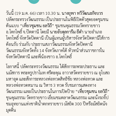
วันนี้ (19 ม.ค. 66) เวลา 10.30 น.
นางยุพา ทวีวัฒนะกิจบวร
ปลัดกระทรวงวัฒนธรรม เป็นประธานในพิธีเปิดตัวสุดยอดชุมชน
ต้นแบบ “
เที่ยวชุมชน ยลวิถี
” ชุมชนคุณธรรมวัดทรายขาว
อ.โคกโพธิ์ จ.ปัตตานี โดยมี
นายอับดุลการีม ยีดำ
นายอำเภอ
โคกโพธิ์ จังหวัดปัตตานี เป็นผู้แทนผู้บริหารจังหวัดปัตตานีให้การ
ต้อนรับ ร่วมกับ ประธานสภาวัฒนธรรมจังหวัดปัตตานี
วัฒนธรรมจังหวัดทั้ง 14 จังหวัดภาคใต้ หัวหน้าส่วนราชการใน
จังหวัดปัตตานี และพี่น้องชาว อ.โคกโพธิ์
โอกาสนี้ ปลัดกระทรวงวัฒนธรรม ได้สักการะพระประธาน และ
นมัสการ พระครูปราโมท ศรีตะคุณ อาวาสวัดทรายขาว ณ อุโบสถ
มหาอุด และสักการะหลวงพ่อทวดสิทธิชัย หลวงพ่อทวด และ
หลวงพ่อทวดหมาน ณ วิหาร 3 ทวด รับชมการแสดงทาง
วัฒนธรรม และเป็นประธานในการเปิดป้าย “
เที่ยวชุมชน ยลวิถี
”
ชุนคุณธรรม วัดทรายขาว เยี่ยมชมตลาดวัฒนธรรม และนั่งรถจิ๊ป
ชมอุทยานแห่งชาติน้ำตกทรายขาว มัสยิด 300 ปีหรือมัสยิดนัจ
มุดดีน