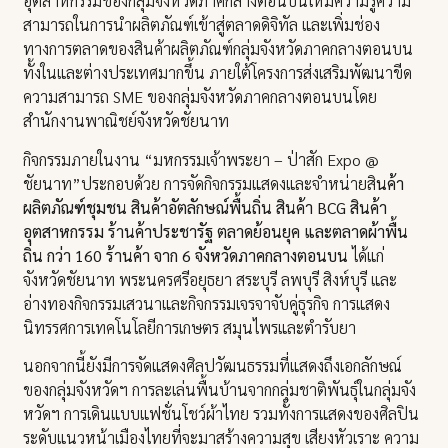
อุตสาหกรรมของกลุ่มจังหวัดภาคกลางตอนบนให้มีความรู้ความ
สามารถในการนำผลิตภัณฑ์เข้าสู่ตลาดดิจิทัล และเพิ่มช่อง
ทางการตลาดของสินค้าผลิตภัณฑ์กลุ่มจังหวัดภาคกลางตอนบน
ทั้งในและต่างประเทศมากขึ้น ภายใต้โครงการส่งเสริมพัฒนาขีด
ความสามารถ SME ของกลุ่มจังหวัดภาคกลางตอนบนโดย
สำนักงานพาณิชย์จังหวัดชัยนาท
กิจกรรมภายในงาน “มหกรรมเจ้าพระยา – ป่าสัก Expo @
ชัยนาท”ประกอบด้วย การจัดกิจกรรมแสดงและจำหน่ายสิ
นค้า
ผลิตภัณฑ์ชุมชน สินค้าอัตลักษณ์พื้นถิ่น สินค้า BCG สินค้า
อุตสาหกรรม ร้านค้าประชารัฐ ตลาดย้อนยุค และตลาดผ้าพื้น
ถิ่น กว่า 160 ร้านค้า จาก 6 จังหวัดภาคกลางตอนบน
ได้แก่
จังหวัดชัยนาท พระนครศรีอยุธยา สระบุรี ลพบุรี สิงห์บุรี และ
อ่างทองกิจกรรมเสวนาและกิจกรรมเจรจาจับคู่ธุรกิจ การแสดง
นิทรรศการเทคโนโลยีการเกษตร สมุนไพรและตำรับยา
นอกจากนี้ยังมีการจัดแสดงศิลปวัฒนธรรมที่แสดงถึงเอกลักษณ์
ของกลุ่มจังหวัดฯ การละเล่นพื้นบ้านจากกลุ่มชาติพันธุ์ในกลุ่มจัง
หวัดฯ การเดินแบบแฟชั่นโชว์ผ้าไทย รวมทั้งการแสดงของศิลปิน
ระดับแนวหน้าเมืองไทยที่จะมาสร้างความสุข เสียงหัวเราะ ความ