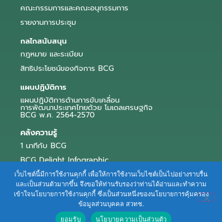
คณะกรรมการและคณะอนุกรรมการ
รายงานการประชุม
กลไกสนับสนุน
กฎหมาย และระเบียบ
สิทธิประโยชน์ของกิจการ BCG
แผนปฏิบัติการ
แผนปฏิบัติการด้านการขับเคลื่อน
การพัฒนาประเทศไทยด้วย โมเดลเศรษฐกิจ
BCG พ.ศ. 2564-2570
คลังความรู้
1 นาทีกับ BCG
BCG Delight Infographic
สื่อประชาสัมพันธ์
เว็บไซต์นี้มีการใช้งานคุกกี้ เพื่อให้การใช้งานเว็บไซต์เป็นไปอย่างราบรื่น
และเป็นส่วนตัวมากขึ้น จึงขอให้ท่านรับรองว่าท่านได้อ่านและทำความ
e-Book Series
เข้าใจนโยบายการใช้งานคุกกี้ ซึ่งเป็นส่วนหนึ่งของนโยบายการคุ้มครอง
ข้อมูลส่วนบุคคล สวทช.
ตัวอย่างธุรกิจ BCG
ยอมรับ
นโยบายความเป็นส่วนตัว