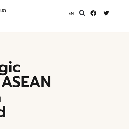
อเรา
EN
egic
o ASEAN
a
d