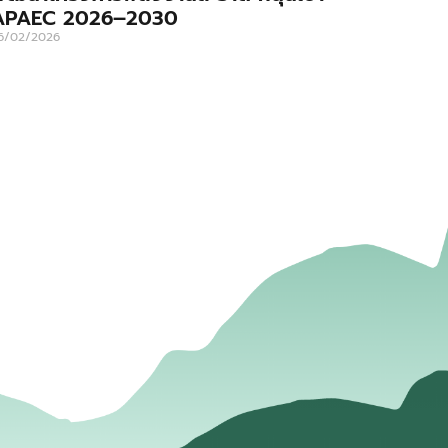
APAEC 2026–2030
6/02/2026
่