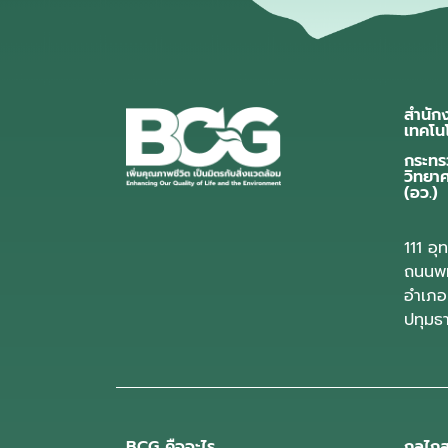
สำนัก
เทคโน
กระทร
วิทยา
(อว.)
111 อ
ถนนพห
อำเภอ
ปทุมธ
BCG คืออะไร
กลไกส