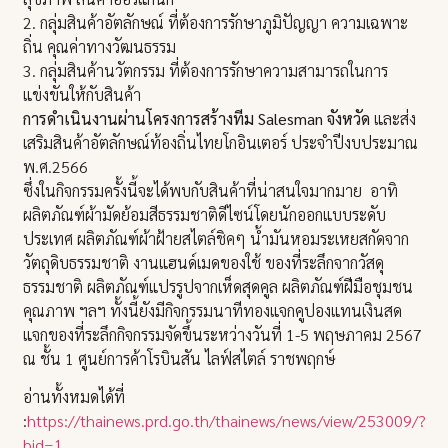
2. กลุ่มสินค้าอัตลักษณ์ ที่ต้องการรักษาภูมิปัญญา ความเฉพาะ
ถิ่น คุณค่าทางวัฒนธรรม
3. กลุ่มสินค้านวัตกรรม ที่ต้องการรักษาความสามารถในการ
แข่งขันให้กับสินค้า
การดำเนินงานผ่านโครงการสร้างทีม Salesman จังหวัด
และส่ง
เสริมสินค้าอัตลักษณ์ท้องถิ่นไทยโกอินเตอร์ ประจำปีงบประมาณ
พ.ศ.2566
ซึ่งในกิจกรรมครั้งนี้จะได้พบกับสินค้าที่น่าสนใจมากมาย อาทิ
ผลิตภัณฑ์ผ้ามัดย้อมสีธรรมชาติดีไซน์โดยนักออกแบบระดับ
ประเทศ ผลิตภัณฑ์ผ้าฝ้ายสไตล์ชิคๆ น้ำมันหอมระเหยสกัดจาก
วัตถุดิบธรรมชาติ งานแฮนด์เมดของใช้ ของที่ระลึกจากวัสดุ
ธรรมชาติ ผลิตภัณฑ์แปรรูปจากเห็ดสุดคูล ผลิตภัณฑ์ฝีมือชุมชน
คุณภาพ ฯลฯ ทั้งนี้ยังมีกิจกรรมนาทีทองแจกคูปองแทนเงินสด
แจกของที่ระลึกกิจกรรมจัดขึ้นระหว่างวันที่ 1-5 พฤษภาคม 2567
ณ ชั้น 1 ศูนย์การค้าโรบินสัน ไลฟ์สไตล์ ราชพฤกษ์
อ่านทั้งหมดได้ที่
:
https://thainews.prd.go.th/thainews/news/view/253009/?
bid=1