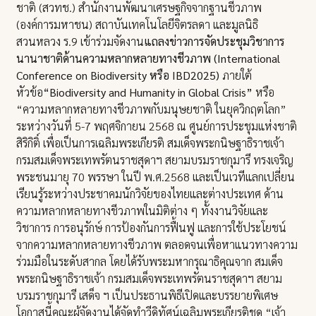
ชาติ (สวทช.) สำนักงานพัฒนาเศรษฐกิจจากฐานชีวภาพ
(องค์การมหาชน) สถาบันเทคโนโลยีจิตรลดา และมูลนิธิ
สวนหลวง ร.9 เข้าร่วมจัดงาน
แถลงข่าวการจัดประชุมวิชาการ
นานาชาติด้านความหลากหลายทางชีวภาพ (
International
Conference on Biodiversity
หรือ
IBD2025
)
ภายใต้
หัวข้อ
“
Biodiversity and Humanity in Global Crisis
”
หรือ
“ความหลากหลายทางชีวภาพกับมนุษยชาติ ในยุควิกฤตโลก”
ระหว่างวันที่ 5-7 พฤศจิกายน 2568 ณ ศูนย์การประชุมแห่งชาติ
สิริกิติ์ เพื่อเป็นการเฉลิมพระเกียรติ สมเด็จพระกนิษฐาธิราชเจ้า
กรมสมเด็จพระเทพรัตนราชสุดาฯ สยามบรมราชกุมารี ทรงเจริญ
พระชนมายุ 70 พรรษา ในปี พ.ศ.2568 และเป็นเวทีแลกเปลี่ยน
เรียนรู้ระหว่างประชาคมนักวิจัยของไทยและต่างประเทศ ด้าน
ความหลากหลายทางชีวภาพในมิติต่าง ๆ ทั้งงานวิจัยและ
วิชาการ การอนุรักษ์ การป้องกันการฟื้นฟู และการใช้ประโยชน์
จากความหลากหลายทางชีวภาพ ตลอดจนเพื่อหาแนวทางความ
ร่วมมือในระดับสากล โดยได้รับพระมหากรุณาธิคุณจาก สมเด็จ
พระกนิษฐาธิราชเจ้า กรมสมเด็จพระเทพรัตนราชสุดาฯ สยาม
บรมราชกุมารี เสด็จ ฯ เป็นประธานพิธีเปิดและบรรยายพิเศษ
โอกาสนี้คณะผู้จัดงานได้จัดทำวีดิทัศน์เฉลิมพระเกียรติชุด “เจ้า