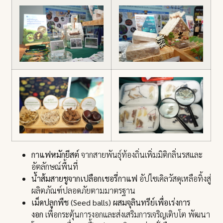
กาแฟหมักยีสต์
จากสายพันธุ์ท้องถิ่นเพิ่มมิติกลิ่นรสและ
อัตลักษณ์พื้นที่
น้ำส้มสายชูจากเปลือกเชอรี่กาแฟ
อัปไซเคิลวัสดุเหลือทิ้งสู่
ผลิตภัณฑ์ปลอดภัยตามมาตรฐาน
เม็ดปลูกพืช (
Seed balls)
ผสมจุลินทรีย์เพื่อเร่งการ
งอก
เพื่อกระตุ้นการงอกและส่งเสริมการเจริญเติบโต พัฒนา