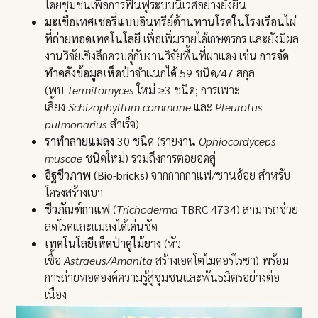
โดยชุมชนเพื่อการฟื้นฟูระบบนิเวศอย่างยั่งยืน
มะเขือเทศเชอรี่แบบอินทรีย์ต้านทานโรคในโรงเรือนไผ่
ที่ถ่ายทอดเทคโนโลยี
เพื่อเพิ่มรายได้เกษตรกร และยังมีผล
งานวิจัยเชิงลึกควบคู่กับงานวิจัยพื้นที่ผาแดง เช่น
การจัด
ทำคลังข้อมูลเห็ดป่า
จำแนกได้ 59 ชนิด/47 สกุล
(พบ
Termitomyces
ใหม่ ≥3 ชนิด; การเพาะ
เลี้ยง
Schizophyllum commune
และ
Pleurotus
pulmonarius
สำเร็จ)
ราทำลายแมลง
30 ชนิด (รายงาน
Ophiocordyceps
muscae
ชนิดใหม่) รวมถึงการต่อยอดสู่
อิฐชีวภาพ (
Bio-bricks)
จากกากกาแฟ/ชานอ้อย สำหรับ
โครงสร้างเบา
ชีวภัณฑ์กาแฟ
(
Trichoderma
TBRC 4734) สามารถช่วย
ลดโรคและแมลงได้เด่นชัด
เทคโนโลยีเห็ดป่าคู่ไม้ยาง
(หัว
เชื้อ
Astraeus/Amanita
สร้างเอคโตไมคอร์ไรซา) พร้อม
การถ่ายทอดองค์ความรู้สู่ชุมชนและพันธมิตรอย่างต่อ
เนื่อง