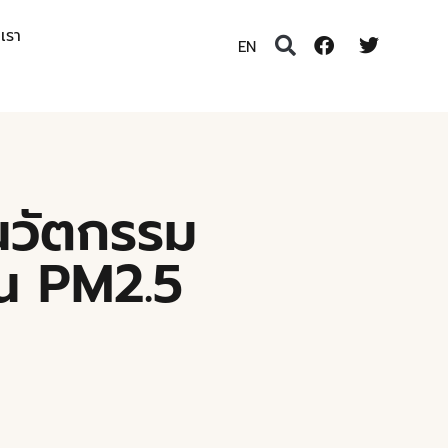
อเรา
EN
้นวัตกรรม
่น PM2.5