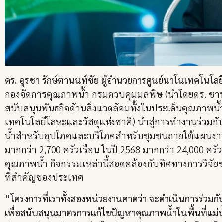
ดร. อุรชา รักษ์ตานนท์ชัย ผู้อำนวยการศูนย์นาโนเทคโนโล
กองจัดการคุณภาพน้ำ กรมควบคุมมลพิษ (นำโดยดร. ชาน
สนับสนุนพันธกิจด้านสิ่งแวดล้อมทั้งในประเด็นคุณภาพน
เทคโนโลยีโลหะและวัสดุแห่งชาติ) นำสู่การทำงานร่ว
น้ำสำหรับอุปโภคและบริโภคสำหรับชุมชนภายใต้แผนงานบ
มากกว่า 2,700 ครัวเรือน ในปี 2568 มากกว่า 24,000 ค
คุณภาพน้ำ กิจกรรมเหล่านี้สอดคล้องกับทิศทางการวิจัยข
ที่สำคัญของประเทศ
“โครงการที่เราทั้งสองหน่วยงานคาดว่า จะดำเนินการร่วม
เพื่อสนับสนุนมาตรการแก้ไขปัญหาคุณภาพน้ำในพื้นที่แม่น้ำแ