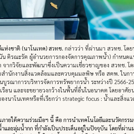
ยีแห่งชาติ (นาโนเทค) สวทช.
กล่าวว่า ที่ผ่านมา สวทช. โด
ัน ติรณะรัต ผู้อำนวยการกองจัดการคุณภาพน้ำ) กำหนดแ
้ำ จากวิจัยและพัฒนาซึ่งเป็นความเชี่ยวชาญของ สวทช. โด
มกับสำนักงานสิ่งแวดล้อมและควบคุมมลพิษ หรือ สคพ. ใน
ูรณาการบริหารจัดการทรัพยากรน้ำ ระหว่างปี 2566-2567
รัวเรือน และจะขยายวงกว้างในพื้นที่อื่นในอนาคต โดยอาศ
องนาโนเทคหรือที่เรียกว่า strategic focus : น้ำและสิ่ง
กันภายใต้ความร่วมมือฯ นี้ คือ การนำเทคโนโลยีและนวัตก
ละลุ่มน้ำกก ที่กำลังเป็นประเด็นอยู่ในปัจจุบัน โดยที่ผ่านมา