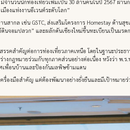
 มีจำนวนนักท่องเที่ยวเพิ่มเป็น 30 ล้านคนในปี 2567 ผ่า
“เมืองแห่งงานอีเวนต์ระดับโลก”
รฐานสากล เช่น GSTC, ส่งเสริมโครงการ Homestay ด้านสุ
์ดินจอมปลวก” และผลักดันเชียงใหม่ขึ้นทะเบียนเป็นมรด
อุปสรรคสำคัญต่อการท่องเที่ยวภาคเหนือ โดยในฐานะประธ
ร่างกฎหมายร่วมกับทุกภาคส่วนอย่างต่อเนื่อง หวังว่า พ.ร.
ะเทศเพื่อนบ้านและป้องกันมลพิษข้ามแดน
รื่องมือสำคัญ แต่ต้องพัฒนาอย่างยั่งยืนและมีเป้าหมายร่