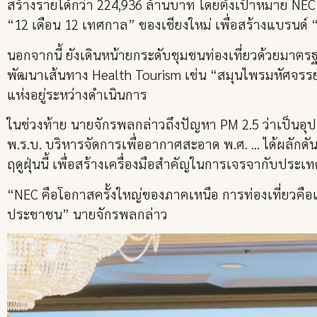
สร้างรายได้กว่า 224,936 ล้านบาท โดยตั้งเป้าหมาย NEC
“12 เดือน 12 เทศกาล” ของเชียงใหม่ เพื่อสร้างแบรนด์ 
นอกจากนี้ ยังเดินหน้ายกระดับชุมชนท่องเที่ยวด้วยมาต
พัฒนาเส้นทาง Health Tourism เช่น “สมุนไพรมหัศจรรย
แห่งอยู่ระหว่างดำเนินการ
ในช่วงท้าย นายจักรพลกล่าวถึงปัญหา PM 2.5 ว่าเป็น
พ.ร.บ. บริหารจัดการเพื่ออากาศสะอาด พ.ศ. … ได้ผลักดัน
ฤดูฝุ่นนี้ เพื่อสร้างเครื่องมือสำคัญในการเจรจากับปร
“NEC คือโอกาสครั้งใหญ่ของภาคเหนือ การท่องเที่ยวคือเค
ประชาชน” นายจักรพลกล่าว