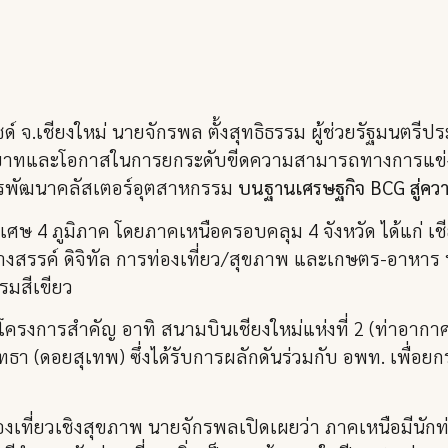
ไซด์ จ.เชียงใหม่ นายจักรพล ตั้งสุทธิธรรม ผู้ช่วยรัฐมนตร
บาทและโอกาสในการยกระดับขีดความสามารถทางการแข่ง
การพัฒนาคลัสเตอร์อุตสาหกรรม
บนฐานเศรษฐกิจ BCG สู่ความ
ิเศษ 4 ภูมิภาค โดยภาคเหนือครอบคลุม 4 จังหวัด ได้แก่ เ
ร้างสรรค์ ดิจิทัล การท่องเที่ยว/สุขภาพ และเกษตร-อาห
รมสีเขียว
าโครงการสำคัญ อาทิ สนามบินเชียงใหม่แห่งที่ 2 (ท่าอา
 (ดอยสุเทพ) ซึ่งได้รับการผลักดันร่วมกับ อพท. เพื่อยก
เที่ยวเชิงสุขภาพ นายจักรพลเปิดเผยว่า ภาคเหนือมีนักท่