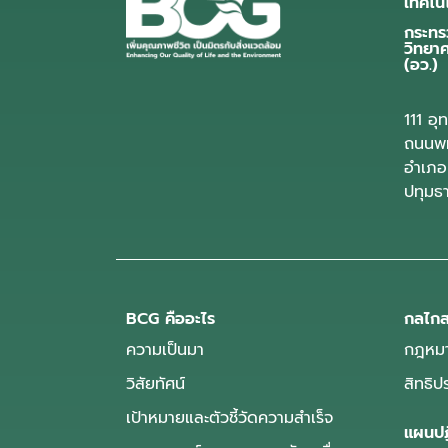
เทคโน
กระทร
วิทยา
(อว.)
111 อ
ถนนพห
อำเภอ
ปทุมธ
BCG คืออะไร
กลไกส
ความเป็นมา
กฎหมา
วิสัยทัศน์
สิทธิ
เป้าหมายและตัวชี้วัดความสำเร็จ
แผนปฏ