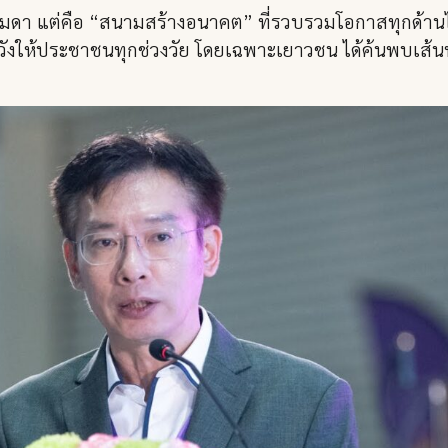
รมดา แต่คือ “สนามสร้างอนาคต” ที่รวบรวมโอกาสทุกด้านไว
หวังให้ประชาชนทุกช่วงวัย โดยเฉพาะเยาวชน ได้ค้นพบเส้น