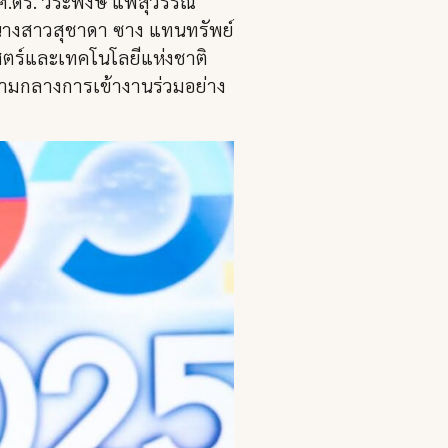
ศ.ดร. วีระพงษ์ แพสุวรรณ
นางสาวสุชาดา ซาง แทนทรัพย์
สตร์และเทคโนโลยีแห่งชาติ
ท่ามกลางการเข้างานร่วมอย่าง