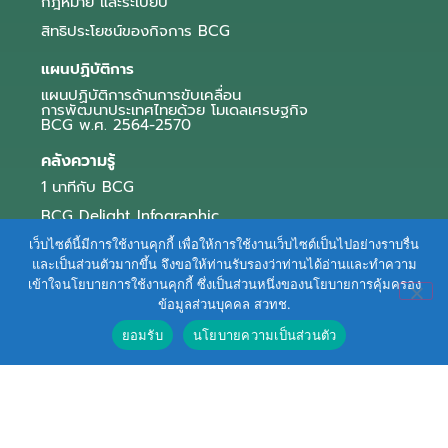
กฎหมาย และระเบียบ
สิทธิประโยชน์ของกิจการ BCG
แผนปฏิบัติการ
แผนปฏิบัติการด้านการขับเคลื่อน
การพัฒนาประเทศไทยด้วย โมเดลเศรษฐกิจ
BCG พ.ศ. 2564-2570
คลังความรู้
1 นาทีกับ BCG
BCG Delight Infographic
สื่อประชาสัมพันธ์
เว็บไซต์นี้มีการใช้งานคุกกี้ เพื่อให้การใช้งานเว็บไซต์เป็นไปอย่างราบรื่น
และเป็นส่วนตัวมากขึ้น จึงขอให้ท่านรับรองว่าท่านได้อ่านและทำความ
e-Book Series
เข้าใจนโยบายการใช้งานคุกกี้ ซึ่งเป็นส่วนหนึ่งของนโยบายการคุ้มครอง
ข้อมูลส่วนบุคคล สวทช.
ตัวอย่างธุรกิจ BCG
ยอมรับ
นโยบายความเป็นส่วนตัว
ข่าวและบทความ
Terms of Service
|
Personal Data Protection Policy