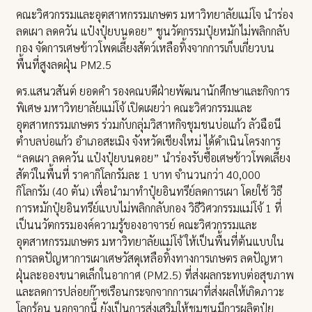
คณะวิศวกรรมและอุตสาหกรรมเกษตร มหาวิทยาลัยแม่โจ นำร่อง
ลดเผา ลดควัน แป๋งปุ๋ยบนดอย” ชูนวัตกรรมปุ๋ยหมักไม่พลิกกลับ
กอง จัดการเศษข้าวโพดเลี้ยงสัตว์เหลือทิ้งจากการเก็บเกี่ยวบน
พื้นที่สูงลดฝุ่น PM2.5
ดร.แสนวสันต์ ยอดคำ รองคณบดีฝ่ายพัฒนานักศึกษาและกิจการ
พิเศษ มหาวิทยาลัยแม่โจ้ เปิดเผยว่า คณะวิศวกรรมและ
อุตสาหกรรมเกษตร ร่วมกับกลุ่มวิสาหกิจชุมชนบ่อแก้ว ลัวฉือนี
ตำบลบ่อแก้ว อำเภอสะเมิง จังหวัดเชียงใหม่ ได้ดำเนินโครงการ
“ลดเผา ลดควัน แป๋งปุ๋ยบนดอย” นำร่องรับซื้อเศษข้าวโพดเลี้ยง
สัตว์ในพื้นที่ ราคากิโลกรัมละ 1 บาท จำนวนกว่า 40,000
กิโลกรัม (40 ตัน) เพื่อนำมาทำปุ๋ยอินทรีย์ลดการเผา โดยใช้ วิธี
การหมักปุ๋ยอินทรีย์แบบไม่พลิกกลับกอง วิธีวิศวกรรมแม่โจ้ 1 ที่
เป็นนวัตกรรมองค์ความรู้ของอาจารย์ คณะวิศวกรรมและ
อุตสาหกรรมเกษตร มหาวิทยาลัยแม่โจ้ ให้เป็นพื้นที่ต้นแบบใน
การลดปัญหาการเผาเศษวัสดุเหลือทิ้งทางการเกษตร ลดปัญหา
ฝุ่นละอองขนาดเล็กในอากาศ (PM2.5) ที่ส่งผลกระทบต่อสุขภาพ
และลดการปล่อยก๊าซเรือนกระจกจากการเผาที่ส่งผลให้เกิดภาวะ
โลกร้อน นอกจากนี้ ยังเป็นการส่งเสริมให้ชุมชนมีการผลิตปุ๋ย