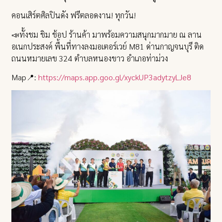
คอนเสิร์ตศิลปินดัง ฟรีตลอดงาน! ทุกวัน!
📣ทั้งชม ชิม ช้อป ร้านค้า มาพร้อมความสนุกมากมาย ณ ลาน
อเนกประสงค์ พื้นที่ทางลงมอเตอร์เวย์ M81 ด่านกาญจนบุรี ติด
ถนนหมายเลข 324 ตำบลหนองขาว อำเภอท่าม่วง
Map📍:
https://maps.app.goo.gl/xyckUP3adytzyLJe8