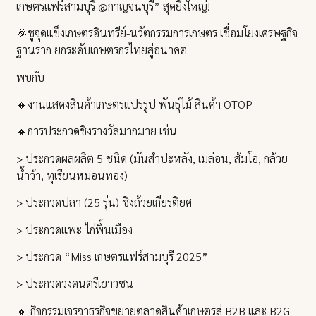
เกษตรแฟร์สามบุรี @กาญจนบุรี” สุดยิ่งใหญ่!
🎉ชูจุดแข็งเกษตรอินทรีย์-นวัตกรรมการเกษตร เชื่อมโยงเศรษฐกิจ
ฐานราก ยกระดับเกษตรกรไทยสู่อนาคต
พบกับ
🔸งานแสดงสินค้าเกษตรแปรรูป พันธุ์ไม้ สินค้า OTOP
🔸การประกวดชิงรางวัลมากมาย เช่น
> ประกวดผลผลิต 5 ชนิด (มันสำปะหลัง, เมล่อน, ส้มโอ, กล้วย
น้ำว้า, ทุเรียนหมอนทอง)
> ประกวดปลา (25 รุ่น) ชิงถ้วยเกียรติยศ
> ประกวดแพะ-ไก่พื้นเมือง
> ประกวด “Miss เกษตรแฟร์สามบุรี 2025”
> ประกวดวงดนตรีเยาวชน
🔸 กิจกรรมเจรจาธุรกิจขยายตลาดสินค้าเกษตรสู่ B2B และ B2G