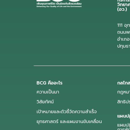
กระทร
วิทยา
(อว.)
111 อ
ถนนพห
อำเภอ
ปทุมธ
BCG คืออะไร
กลไกส
ความเป็นมา
กฎหมา
วิสัยทัศน์
สิทธิ
เป้าหมายและตัวชี้วัดความสำเร็จ
แผนปฏ
ยุทธศาสตร์ และแผนงานขับเคลื่อน
แผนปฏิ
การพั