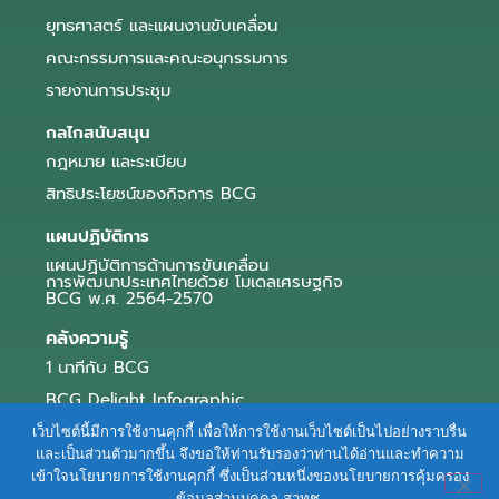
ยุทธศาสตร์ และแผนงานขับเคลื่อน
คณะกรรมการและคณะอนุกรรมการ
รายงานการประชุม
กลไกสนับสนุน
กฎหมาย และระเบียบ
สิทธิประโยชน์ของกิจการ BCG
แผนปฏิบัติการ
แผนปฏิบัติการด้านการขับเคลื่อน
การพัฒนาประเทศไทยด้วย โมเดลเศรษฐกิจ
BCG พ.ศ. 2564-2570
คลังความรู้
1 นาทีกับ BCG
BCG Delight Infographic
สื่อประชาสัมพันธ์
เว็บไซต์นี้มีการใช้งานคุกกี้ เพื่อให้การใช้งานเว็บไซต์เป็นไปอย่างราบรื่น
และเป็นส่วนตัวมากขึ้น จึงขอให้ท่านรับรองว่าท่านได้อ่านและทำความ
e-Book Series
เข้าใจนโยบายการใช้งานคุกกี้ ซึ่งเป็นส่วนหนึ่งของนโยบายการคุ้มครอง
ข้อมูลส่วนบุคคล สวทช.