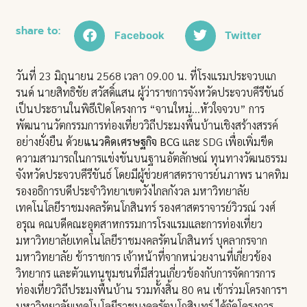
share to:
Facebook
Twitter
วันที่ 23 มิถุนายน 2568 เวลา 09.00 น. ที่โรงแรมประจวบแก
รนด์ นายสิทธิชัย สวัสดิ์แสน ผู้ว่าราชการจังหวัดประจวบคีรีขันธ์
เป็นประธานในพิธีเปิดโครงการ “จานใหม่…หัวใจจวบ” การ
พัฒนานวัตกรรมการท่องเที่ยววิถีประมงพื้นบ้านเชิงสร้างสรรค์
อย่างยั่งยืน ด้วย
แนวคิดเศรษฐกิจ BCG
และ SDG เพื่อเพิ่มขีด
ความสามารถในการแข่งขันบนฐานอัตลักษณ์ ทุนทางวัฒนธรรม
จังหวัดประจวบคีรีขันธ์ โดยมีผู้ช่วยศาสตราจารย์นภาพร นาคทิม
รองอธิการบดีประจำวิทยาเขตวังไกลกังวล มหาวิทยาลัย
เทคโนโลยีราชมงคลรัตนโกสินทร์ รองศาสตราจารย์วิวรณ์ วงศ์
อรุณ คณบดีคณะอุตสาหกรรมการโรงแรมและการท่องเที่ยว
มหาวิทยาลัยเทคโนโลยีราชมงคลรัตนโกสินทร์ บุคลากรจาก
มหาวิทยาลัย ข้าราชการ เจ้าหน้าที่จากหน่วยงานที่เกี่ยวข้อง
วิทยากร และตัวแทนชุมชนที่มีส่วนเกี่ยวข้องกับการจัดการการ
ท่องเที่ยววิถีประมงพื้นบ้าน รวมทั้งสิ้น 80 คน เข้าร่วมโครงการฯ
มหาวิทยาลัยเทคโนโลยีราชมงคลรัตนโกสินทร์ ได้จัดโครงการ